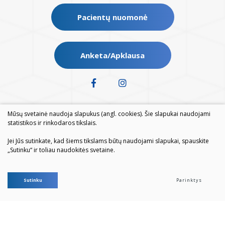
Pacientų nuomonė
Anketa/Apklausa
Mūsų svetainė naudoja slapukus (angl. cookies). Šie slapukai naudojami
statistikos ir rinkodaros tikslais.
Jei Jūs sutinkate, kad šiems tikslams būtų naudojami slapukai, spauskite
„Sutinku“ ir toliau naudokitės svetaine.
© 2026. Visos teisės saugomos
Sutinku
Parinktys
Duomenų apsauga