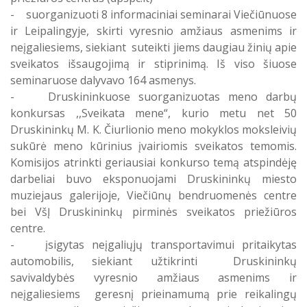
grandyje
- suorganizuoti 8 informaciniai seminarai Viečiūnuose
ir Leipalingyje, skirti vyresnio amžiaus asmenims ir
Druskininkų savivaldybės sveikatos centro sudėtyje
neįgaliesiems, siekiant suteikti jiems daugiau žinių apie
teikiamų sveikatos priežiūros paslaugų infrastruktūros
sveikatos išsaugojimą ir stiprinimą. Iš viso šiuose
modernizavimas
seminaruose dalyvavo 164 asmenys.
- Druskininkuose suorganizuotas meno darbų
Projektas „Sveikatos centro veiklos modelio diegimas
konkursas ,,Sveikata mene“, kurio metu net 50
Druskininkų savivaldybės sveikatos centre“
Druskininkų M. K. Čiurlionio meno mokyklos moksleivių
sukūrė meno kūrinius įvairiomis sveikatos temomis.
Projektas „Druskininkų sveikatos centro veikloje
Komisijos atrinkti geriausiai konkurso temą atspindėję
dalyvaujančių asmens sveikatos priežiūros įstaigų
darbeliai buvo eksponuojami Druskininkų miesto
sveikatos specialistų rengimas“
muziejaus galerijoje, Viečiūnų bendruomenės centre
bei VšĮ Druskininkų pirminės sveikatos priežiūros
Projektas ,,HOPE – HOme and community Psychiatric
centre.
- įsigytas neįgaliųjų transportavimui pritaikytas
carE”
automobilis, siekiant užtikrinti Druskininkų
savivaldybės vyresnio amžiaus asmenims ir
neįgaliesiems geresnį prieinamumą prie reikalingų