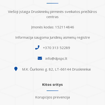
Viešoji įstaiga Druskininkų pirminės sveikatos priežiūros
centras
Įmonės kodas: 152114846
Informacija saugoma Juridinių asmenų registre
+370 313 52289
info@dpspc.lt
M.K. Čiurlionio g. 82, LT-66144 Druskininkai
Kitos sritys
Korupcijos prevencija