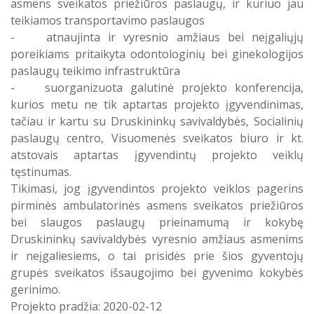
asmens sveikatos priežiūros paslaugų, ir kuriuo jau
teikiamos transportavimo paslaugos
- atnaujinta ir vyresnio amžiaus bei neįgaliųjų
poreikiams pritaikyta odontologinių bei ginekologijos
paslaugų teikimo infrastruktūra
- suorganizuota galutinė projekto konferencija,
kurios metu ne tik aptartas projekto įgyvendinimas,
tačiau ir kartu su Druskininkų savivaldybės, Socialinių
paslaugų centro, Visuomenės sveikatos biuro ir kt.
atstovais aptartas įgyvendintų projekto veiklų
tęstinumas.
Tikimasi, jog įgyvendintos projekto veiklos pagerins
pirminės ambulatorinės asmens sveikatos priežiūros
bei slaugos paslaugų prieinamumą ir kokybę
Druskininkų savivaldybės vyresnio amžiaus asmenims
ir neįgaliesiems, o tai prisidės prie šios gyventojų
grupės sveikatos išsaugojimo bei gyvenimo kokybės
gerinimo.
Projekto pradžia: 2020-02-12