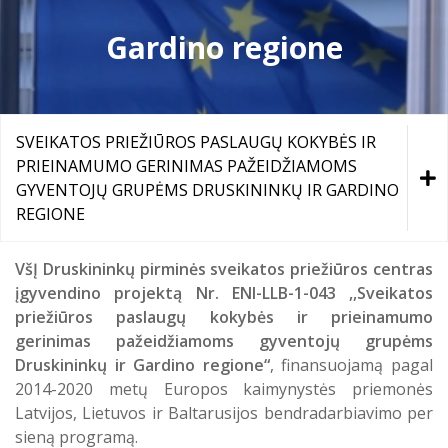
Atostogaujantys ir sergantys
Profilaktinio (ikigydytojinio) kabineto
Gardino regione
darbuotojai
darbo laikas ir funkcijos Druskininkų
PSPC
SVEIKATOS PRIEŽIŪROS PASLAUGŲ KOKYBĖS IR
PRIEINAMUMO GERINIMAS PAŽEIDŽIAMOMS
GYVENTOJŲ GRUPĖMS DRUSKININKŲ IR GARDINO
REGIONE
Mobilios komandos aprūpinimas įranga ir transporto
VšĮ Druskininkų pirminės sveikatos priežiūros centras
įgyvendino projektą Nr. ENI-LLB-1-043 ,,Sveikatos
priemone Druskininkų savivaldybėje
priežiūros paslaugų kokybės ir prieinamumo
gerinimas pažeidžiamoms gyventojų grupėms
Sveikatos priežiūros paslaugų kokybės ir prieinamumo
Druskininkų ir Gardino regione“
, finansuojamą pagal
gerinimas pažeidžiamoms gyventojų grupėms
2014-2020 metų Europos kaimynystės priemonės
Druskininkų ir Gardino regione
Latvijos, Lietuvos ir Baltarusijos bendradarbiavimo per
sieną programą.
VšĮ Druskininkų pirminės sveikatos priežiūros centro