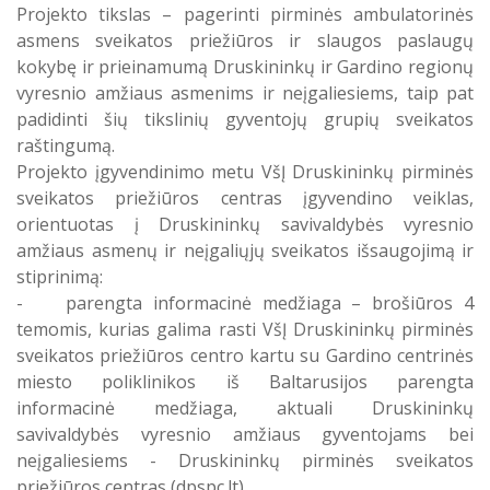
Projekto tikslas – pagerinti pirminės ambulatorinės
kartu su Gardino centrinės miesto poliklinikos iš
asmens sveikatos priežiūros ir slaugos paslaugų
Baltarusijos parengta informacinė medžiaga, aktuali
kokybę ir prieinamumą Druskininkų ir Gardino regionų
Druskininkų savivaldybės vyresnio amžiaus gyventojams
vyresnio amžiaus asmenims ir neįgaliesiems, taip pat
bei neįgaliesiems
padidinti šių tikslinių gyventojų grupių sveikatos
raštingumą.
Pirminės asmens sveikatos priežiūros kokybės ir
Projekto įgyvendinimo metu VšĮ Druskininkų pirminės
prieinamumo gerinimas Druskininkų savivaldybėje
sveikatos priežiūros centras įgyvendino veiklas,
orientuotas į Druskininkų savivaldybės vyresnio
Ambulatorinių sveikatos priežiūros paslaugų
amžiaus asmenų ir neįgaliųjų sveikatos išsaugojimą ir
tuberkulioze sergantiems asmenims prieinamumo
stiprinimą:
gerinimas Druskininkų savivaldybėje
- parengta informacinė medžiaga – brošiūros 4
temomis, kurias galima rasti VšĮ Druskininkų pirminės
sveikatos priežiūros centro kartu su Gardino centrinės
Įgyvendintas projektas "Elektromobilių įsigijimo
miesto poliklinikos iš Baltarusijos parengta
juridiniams asmenims skatinimas"
informacinė medžiaga, aktuali Druskininkų
savivaldybės vyresnio amžiaus gyventojams bei
Integruotos sveikatos priežiūros modelio pritaikymas
neįgaliesiems - Druskininkų pirminės sveikatos
poliligotų pacientų sveikatos priežiūrai pirminėje
priežiūros centras (dpspc.lt)