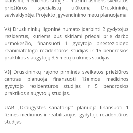
klausimų medicinos srityje – mažinti asmens sveikatos
priežiūros specialistų trūkumą Druskininkų
savivaldybėje. Projekto įgyvendinimo metu planuojama:
VšĮ Druskininkų ligoninė numato įdarbinti 2 gydytojus
rezidentus, kuriems bus skiriami priedai prie darbo
užmokesčio, finansuoti 1 gydytojo anesteziologo
reanimatologo rezidentūros studijas ir 15 bendrosios
praktikos slaugytojų 3,5 metų trukmės studijas.
VšĮ Druskininkų rajono pirminės sveikatos priežiūros
centras planuoja finansuoti 1šeimos medicinos
gydytojo rezidentūros studijas ir 5 bendrosios
praktikos slaugytojų studijas.
UAB „Draugystės sanatorija“ planuoja finansuoti 1
fizinės medicinos ir reabilitacijos gydytojo rezidentūros
studijas.