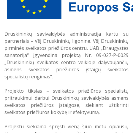
grandyje
Druskininkų savivaldybės sveikatos centro sudėtyje
teikiamų sveikatos priežiūros paslaugų infrastruktūros
modernizavimas
Druskininkų savivaldybės administracija kartu su
partneriais – VšĮ Druskininkų ligonine, VšĮ Druskininkų
Projektas „Sveikatos centro veiklos modelio diegimas
pirminės sveikatos priežiūros centru, UAB „Draugystės
Druskininkų savivaldybės sveikatos centre“
sanatorija“ įgyvendina projektą Nr. 09-027-P-0029
„Druskininkų sveikatos centro veikloje dalyvaujančių
Projektas „Druskininkų sveikatos centro veikloje
asmens sveikatos priežiūros įstaigų sveikatos
dalyvaujančių asmens sveikatos priežiūros įstaigų
specialistų rengimas“.
sveikatos specialistų rengimas“
Projekto tikslas – sveikatos priežiūros specialistų
pritraukimui darbui Druskininkų savivaldybės asmens
Projektas ,,HOPE – HOme and community Psychiatric
sveikatos priežiūros įstaigose, siekiant užtikrinti
carE”
sveikatos priežiūros kokybę ir efektyvumą.
Projektu siekiama spręsti vieną šiuo metu opiausių