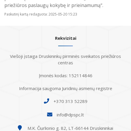
priežiūros paslaugų kokybę ir prieinamumą“.
Paskutinį kartą redaguota: 2025-05-20 15:23
Rekvizitai
Viešoji įstaiga Druskininkų pirminės sveikatos priežiūros
centras
Įmonės kodas: 152114846
Informacija saugoma Juridinių asmenų registre
+370 313 52289
info@dpspc.lt
M.K. Čiurlionio g. 82, LT-66144 Druskininkai