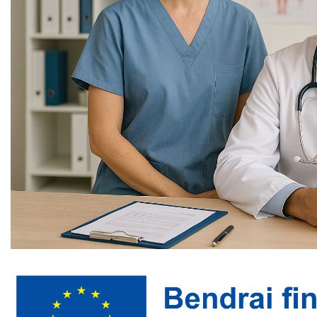
kartu su Gardino centrinės miesto poliklinikos iš
Baltarusijos parengta informacinė medžiaga, aktuali
Druskininkų savivaldybės vyresnio amžiaus gyventojams
bei neįgaliesiems
Pirminės asmens sveikatos priežiūros kokybės ir
prieinamumo gerinimas Druskininkų savivaldybėje
Ambulatorinių sveikatos priežiūros paslaugų
tuberkulioze sergantiems asmenims prieinamumo
gerinimas Druskininkų savivaldybėje
Įgyvendintas projektas "Elektromobilių įsigijimo
juridiniams asmenims skatinimas"
Integruotos sveikatos priežiūros modelio pritaikymas
poliligotų pacientų sveikatos priežiūrai pirminėje