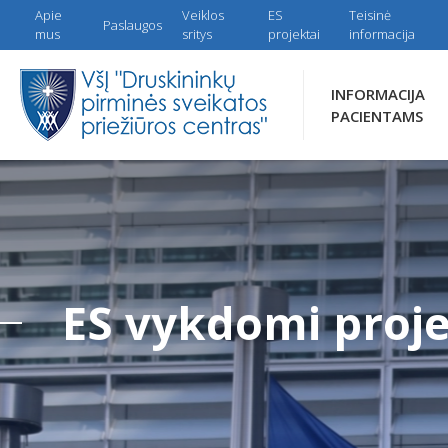
Apie
Veiklos
ES
Teisinė
Paslaugos
mus
sritys
projektai
informacija
INFORMACIJA
PACIENTAMS
ES vykdomi proje