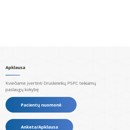
Apklausa
Kviečiame įvertinti Druskininkų PSPC teikiamų
paslaugų kokybę
Pacientų nuomonė
Anketa/Apklausa