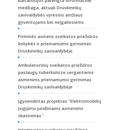
Baltarusijos parengta informacinė
medžiaga, aktuali Druskininkų
savivaldybės vyresnio amžiaus
gyventojams bei neįgaliesiems
Pirminės asmens sveikatos priežiūros
kokybės ir prieinamumo gerinimas
Druskininkų savivaldybėje
Ambulatorinių sveikatos priežiūros
paslaugų tuberkulioze sergantiems
asmenims prieinamumo gerinimas
Druskininkų savivaldybėje
Įgyvendintas projektas "Elektromobilių
įsigijimo juridiniams asmenims
skatinimas"
Integruotos sveikatos priežiūros