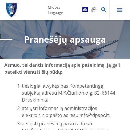
Choose
language
Pranešėjų apsauga
Kaip tapti Centro pacientu
Druskininkų PSPC registratūra ir
Gydytojų konsultacinės komisijos
gydytojų kabinetai
tvarka
Asmuo, teikiantis informaciją apie pažeidimą, ją gali
Prevencinės programos
pateikti vienu iš šių būdų:
Leipalingio ambulatorija
Vairuotojų komisijos tvarka
Skiepai
tiesiogiai atvykęs pas Kompetentingą
Viečiūnų ambulatorija
Bendrosios praktikos slaugytojų
subjektą adresu M.K.Čiurlionio g. 82, 66144
kontaktai
Druskininkai;
Bendradarbiavimas su VSB
Kalviškių kabinetas
atsiųsti informaciją administracijos
Informacija specialiuosius ar
elektroninio pašto adresu info@dpspc.lt
;
sudėtingus poreikius turintiems
Laukimo eilėje laikas
pacientams
atsiųsti pranešimą paštu adresu