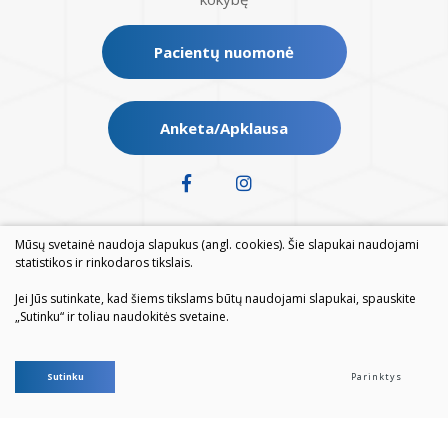
Pacientų nuomonė
Anketa/Apklausa
Mūsų svetainė naudoja slapukus (angl. cookies). Šie slapukai naudojami
statistikos ir rinkodaros tikslais.
Jei Jūs sutinkate, kad šiems tikslams būtų naudojami slapukai, spauskite
„Sutinku“ ir toliau naudokitės svetaine.
© 2026. Visos teisės saugomos
Sutinku
Parinktys
Duomenų apsauga