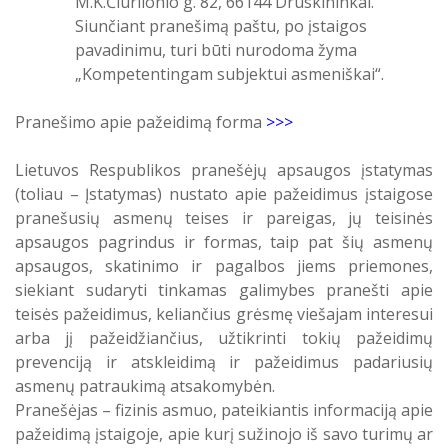
M.K.Čiurlionio g. 82, 66144 Druskininkai.
Siunčiant pranešimą paštu, po įstaigos
Atostogaujantys ir sergantys
Profilaktinio (ikigydytojinio) kabineto
darbuotojai
pavadinimu, turi būti nurodoma žyma
darbo laikas ir funkcijos Druskininkų
PSPC
„Kompetentingam subjektui asmeniškai“.
Pranešimo apie pažeidimą forma
>>>
Lietuvos Respublikos pranešėjų apsaugos įstatymas
(toliau – Įstatymas) nustato apie pažeidimus įstaigose
pranešusių asmenų teises ir pareigas, jų teisinės
apsaugos pagrindus ir formas, taip pat šių asmenų
apsaugos, skatinimo ir pagalbos jiems priemones,
siekiant sudaryti tinkamas galimybes pranešti apie
teisės pažeidimus, keliančius grėsmę viešajam interesui
arba jį pažeidžiančius, užtikrinti tokių pažeidimų
prevenciją ir atskleidimą ir pažeidimus padariusių
asmenų patraukimą atsakomybėn.
Pranešėjas – fizinis asmuo, pateikiantis informaciją apie
pažeidimą įstaigoje, apie kurį sužinojo iš savo turimų ar