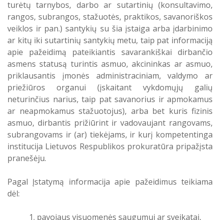
turėtų tarnybos, darbo ar sutartinių (konsultavimo,
rangos, subrangos, stažuotės, praktikos, savanoriškos
veiklos ir pan.) santykių su šia įstaiga arba įdarbinimo
ar kitų iki sutartinių santykių metu, taip pat informaciją
apie pažeidimą pateikiantis savarankiškai dirbančio
asmens statusą turintis asmuo, akcininkas ar asmuo,
priklausantis įmonės administraciniam, valdymo ar
priežiūros organui (įskaitant vykdomųjų galių
neturinčius narius, taip pat savanorius ir apmokamus
ar neapmokamus stažuotojus), arba bet kuris fizinis
asmuo, dirbantis prižiūrint ir vadovaujant rangovams,
subrangovams ir (ar) tiekėjams, ir kurį kompetentinga
institucija Lietuvos Respublikos prokuratūra pripažįsta
pranešėju.
Pagal Įstatymą informacija apie pažeidimus teikiama
dėl:
pavojaus visuomenės saugumui ar sveikatai,