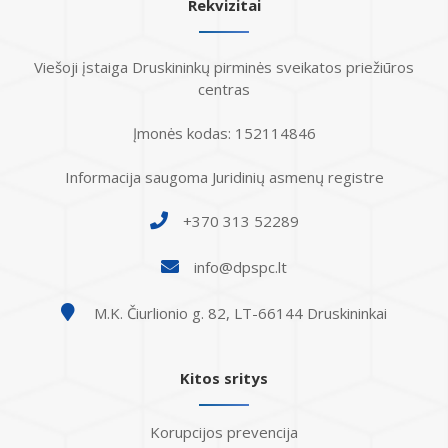
Rekvizitai
Viešoji įstaiga Druskininkų pirminės sveikatos priežiūros
centras
Įmonės kodas: 152114846
Informacija saugoma Juridinių asmenų registre
+370 313 52289
info@dpspc.lt
M.K. Čiurlionio g. 82, LT-66144 Druskininkai
Kitos sritys
Korupcijos prevencija