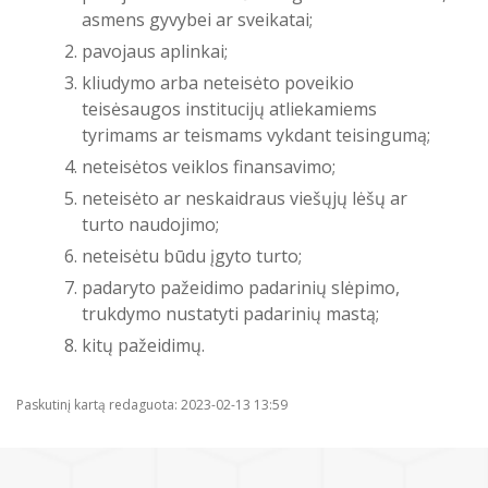
asmens gyvybei ar sveikatai;
pavojaus aplinkai;
kliudymo arba neteisėto poveikio
teisėsaugos institucijų atliekamiems
tyrimams ar teismams vykdant teisingumą;
neteisėtos veiklos finansavimo;
neteisėto ar neskaidraus viešųjų lėšų ar
turto naudojimo;
neteisėtu būdu įgyto turto;
padaryto pažeidimo padarinių slėpimo,
trukdymo nustatyti padarinių mastą;
kitų pažeidimų.
Paskutinį kartą redaguota: 2023-02-13 13:59