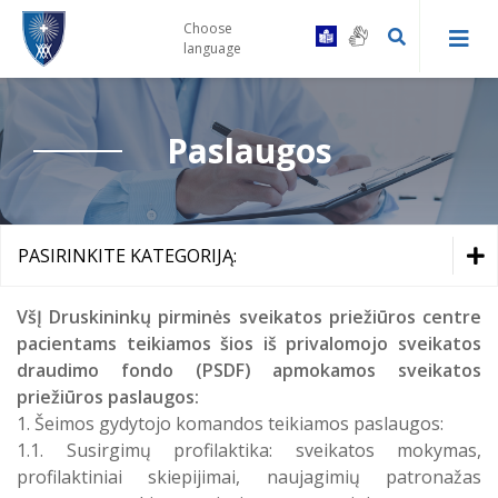
Choose
language
Paslaugos
Kaip tapti Centro pacientu
Druskininkų PSPC registratūra ir
Gydytojų konsultacinės komisijos
gydytojų kabinetai
tvarka
PASIRINKITE KATEGORIJĄ:
Prevencinės programos
Leipalingio ambulatorija
Vairuotojų komisijos tvarka
Mokamos paslaugos ir kainos
VšĮ Druskininkų pirminės sveikatos priežiūros centre
Skiepai
pacientams teikiamos šios iš privalomojo sveikatos
Viečiūnų ambulatorija
Bendrosios praktikos slaugytojų
draudimo fondo (PSDF) apmokamos sveikatos
kontaktai
Atvejai, kai draustiems PSD gydymas gali būti mokamas
Bendradarbiavimas su VSB
priežiūros paslaugos:
Kalviškių kabinetas
1. Šeimos gydytojo komandos teikiamos paslaugos:
Elektroniniai valdžios vartai
Informacija specialiuosius ar
1.1. Susirgimų profilaktika: sveikatos mokymas,
sudėtingus poreikius turintiems
Laukimo eilėje laikas
pacientams
profilaktiniai skiepijimai, naujagimių patronažas