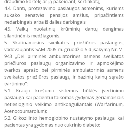
draudimo kortelę ar ją pakeičiantį sertifikatą;
4.4. Dantų protezavimo paslaugos asmenims, kuriems
sukako senatvės pensijos amžius, pripažintiems
nedarbingais arba iš dalies darbingais;
4.5. Vaikų nuolatinių krūminių dantų dengimas
silantinėmis medžiagomis.
5. Skatinamosios sveikatos priežiūros paslaugos,
vadovaujantis SAM 2005 m. gruodžio 5 d įsakymą Nr. V-
943 „Dėl pirminės ambulatorinės asmens sveikatos
priežiūros paslaugų organizavimo ir apmokėjimo
tvarkos aprašo bei pirminės ambulatorinės asmens
sveikatos priežiūros paslaugų ir bazinių kainų sąrašo
tvirtinimo“:
5.1. Kraujo krešumo sistemos būklės įvertinimo
paslauga kai pacientui taikomas gydymas geriamaisiais
netiesioginio veikimo antikoaguliantais (Warfarinum,
Acenocoumarolum);
5.2. Glikozilinto hemoglobino nustatymo paslauga: kai
pacientas yra gydomas nuo cukrinio diabeto;