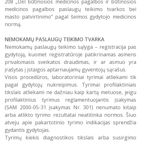
208 „Dėl būtinosios medicinos pagalbos ir būtinosios
medicinos pagalbos paslaugų teikimo tvarkos bei
masto patvirtinimo“ pagal šeimos gydytojo medicinos
normą.
NEMOKAMŲ PASLAUGŲ TEIKIMO TVARKA
Nemokamų paslaugų teikimo sąlyga – registracija pas
gydytoją, kuomet registratūroje patikrinamas asmens
privalomasis sveikatos draudimas, ir ar asmuo yra
įrašytas į įstaigos aptarnaujamų gyventojų sąrašus.
Visos procedūros, laboratoriniai tyrimai atliekami tik
pagal gydytojų nukreipimus. Tyrimai profilaktiniais
tikslais atliekami ne dažniau kaip kartą metuose, jeigu
profilaktinius tyrimus reglamentuojantis įsakymas
(SAM 2000-05-31 įsakymas Nr. 301) nenumato kitaip
arba atlikto tyrimo rezultatai neatitinka normos. Šiuo
atveju apie pakartotinio tyrimo indikacijas sprendžia
gydantis gydytojas.
Tyrimų kiekis diagnostikos tikslais arba susirgimo