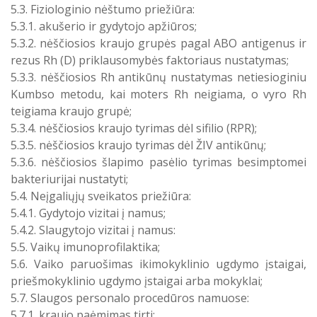
5.3. Fiziologinio nėštumo priežiūra:
5.3.1. akušerio ir gydytojo apžiūros;
5.3.2. nėščiosios kraujo grupės pagal ABO antigenus ir
rezus Rh (D) priklausomybės faktoriaus nustatymas;
5.3.3. nėščiosios Rh antikūnų nustatymas netiesioginiu
Kumbso metodu, kai moters Rh neigiama, o vyro Rh
teigiama kraujo grupė;
5.3.4. nėščiosios kraujo tyrimas dėl sifilio (RPR);
5.3.5. nėščiosios kraujo tyrimas dėl ŽIV antikūnų;
5.3.6. nėščiosios šlapimo pasėlio tyrimas besimptomei
bakteriurijai nustatyti;
5.4. Neįgaliųjų sveikatos priežiūra:
5.4.1. Gydytojo vizitai į namus;
5.4.2. Slaugytojo vizitai į namus:
5.5. Vaikų imunoprofilaktika;
5.6. Vaiko paruošimas ikimokyklinio ugdymo įstaigai,
priešmokyklinio ugdymo įstaigai arba mokyklai;
5.7. Slaugos personalo procedūros namuose:
5.7.1. kraujo paėmimas tirti;