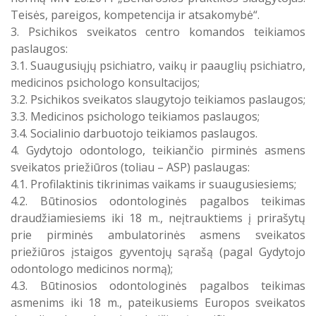
Teisės, pareigos, kompetencija ir atsakomybė“.
3. Psichikos sveikatos centro komandos teikiamos
paslaugos:
3.1. Suaugusiųjų psichiatro, vaikų ir paauglių psichiatro,
medicinos psichologo konsultacijos;
3.2. Psichikos sveikatos slaugytojo teikiamos paslaugos;
3.3. Medicinos psichologo teikiamos paslaugos;
3.4. Socialinio darbuotojo teikiamos paslaugos.
4. Gydytojo odontologo, teikiančio pirminės asmens
sveikatos priežiūros (toliau – ASP) paslaugas:
4.1. Profilaktinis tikrinimas vaikams ir suaugusiesiems;
4.2. Būtinosios odontologinės pagalbos teikimas
draudžiamiesiems iki 18 m., neįtrauktiems į prirašytų
prie pirminės ambulatorinės asmens sveikatos
priežiūros įstaigos gyventojų sąrašą (pagal Gydytojo
odontologo medicinos normą);
4.3. Būtinosios odontologinės pagalbos teikimas
asmenims iki 18 m., pateikusiems Europos sveikatos