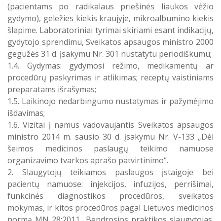
(pacientams po radikalaus priešinės liaukos vėžio
gydymo), geležies kiekis kraujyje, mikroalbumino kiekis
šlapime. Laboratoriniai tyrimai skiriami esant indikacijų,
gydytojo sprendimu, Sveikatos apsaugos ministro 2000
gegužės 31 d. įsakymu Nr. 301 nustatytu periodiškumu;
1.4. Gydymas: gydymosi režimo, medikamentų ar
procedūrų paskyrimas ir atlikimas; receptų vaistiniams
preparatams išrašymas;
1.5. Laikinojo nedarbingumo nustatymas ir pažymėjimo
išdavimas;
1.6. Vizitai į namus vadovaujantis Sveikatos apsaugos
ministro 2014 m. sausio 30 d. įsakymu Nr. V-133 „Dėl
šeimos medicinos paslaugų teikimo namuose
organizavimo tvarkos aprašo patvirtinimo“.
2. Slaugytojų teikiamos paslaugos įstaigoje bei
pacientų namuose: injekcijos, infuzijos, perrišimai,
funkcinės diagnostikos procedūros, sveikatos
mokymas, ir kitos procedūros pagal Lietuvos medicinos
normą MN 28:2011 „Bendrosios praktikos slaugytojas.