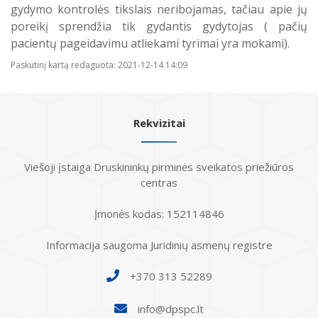
gydymo kontrolės tikslais neribojamas, tačiau apie jų
poreikį sprendžia tik gydantis gydytojas ( pačių
pacientų pageidavimu atliekami tyrimai yra mokami).
Paskutinį kartą redaguota: 2021-12-14 14:09
Rekvizitai
Viešoji įstaiga Druskininkų pirminės sveikatos priežiūros
centras
Įmonės kodas: 152114846
Informacija saugoma Juridinių asmenų registre
+370 313 52289
info@dpspc.lt