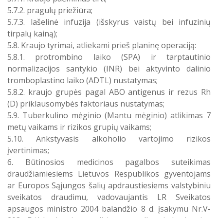
5.7.2. pragulų priežiūra;
5.7.3. lašelinė infuzija (išskyrus vaistų bei infuzinių
tirpalų kainą);
5.8. Kraujo tyrimai, atliekami prieš planinę operaciją:
5.8.1. protrombino laiko (SPA) ir tarptautinio
normalizacijos santykio (INR) bei aktyvinto dalinio
tromboplastino laiko (ADTL) nustatymas;
5.8.2. kraujo grupės pagal ABO antigenus ir rezus Rh
(D) priklausomybės faktoriaus nustatymas;
5.9. Tuberkulino mėginio (Mantu mėginio) atlikimas 7
metų vaikams ir rizikos grupių vaikams;
5.10. Ankstyvasis alkoholio vartojimo rizikos
įvertinimas;
6. Būtinosios medicinos pagalbos suteikimas
draudžiamiesiems Lietuvos Respublikos gyventojams
ar Europos Sąjungos šalių apdraustiesiems valstybiniu
sveikatos draudimu, vadovaujantis LR Sveikatos
apsaugos ministro 2004 balandžio 8 d. įsakymu Nr.V-