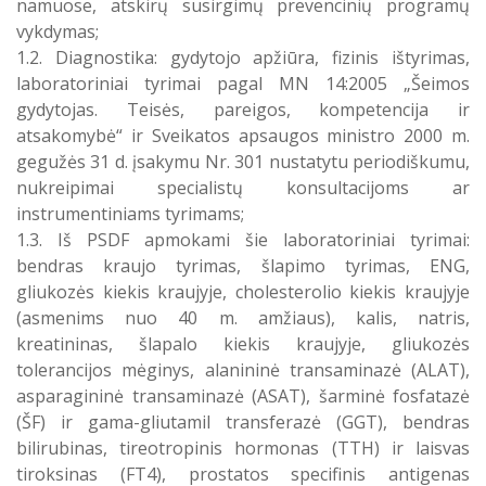
namuose, atskirų susirgimų prevencinių programų
Atostogaujantys ir sergantys
vykdymas;
Profilaktinio (ikigydytojinio) kabineto
darbuotojai
darbo laikas ir funkcijos Druskininkų
1.2. Diagnostika: gydytojo apžiūra, fizinis ištyrimas,
PSPC
laboratoriniai tyrimai pagal MN 14:2005 „Šeimos
gydytojas. Teisės, pareigos, kompetencija ir
atsakomybė“ ir Sveikatos apsaugos ministro 2000 m.
gegužės 31 d. įsakymu Nr. 301 nustatytu periodiškumu,
nukreipimai specialistų konsultacijoms ar
instrumentiniams tyrimams;
1.3. Iš PSDF apmokami šie laboratoriniai tyrimai:
bendras kraujo tyrimas, šlapimo tyrimas, ENG,
gliukozės kiekis kraujyje, cholesterolio kiekis kraujyje
(asmenims nuo 40 m. amžiaus), kalis, natris,
kreatininas, šlapalo kiekis kraujyje, gliukozės
tolerancijos mėginys, alanininė transaminazė (ALAT),
asparagininė transaminazė (ASAT), šarminė fosfatazė
(ŠF) ir gama-gliutamil transferazė (GGT), bendras
bilirubinas, tireotropinis hormonas (TTH) ir laisvas
tiroksinas (FT4), prostatos specifinis antigenas