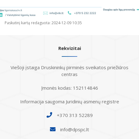
Paskutinį kartą redaguota: 2024-12-09 10:35
Rekvizitai
Viešoji įstaiga Druskininkų pirminės sveikatos priežiūros
centras
Įmonės kodas: 152114846
Informacija saugoma Juridinių asmenų registre
+370 313 52289
info@dpspc.lt