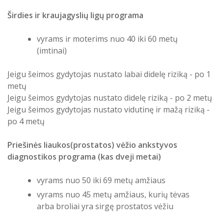
Atostogaujantys ir sergantys
Širdies ir kraujagyslių ligų programa
Profilaktinio (ikigydytojinio) kabineto
darbuotojai
darbo laikas ir funkcijos Druskininkų
PSPC
vyrams ir moterims nuo 40 iki 60 metų
(imtinai)
Jeigu šeimos gydytojas nustato labai didelę riziką - po 1
metų
Jeigu šeimos gydytojas nustato didelę riziką - po 2 metų
Jeigu šeimos gydytojas nustato vidutinę ir mažą riziką -
po 4 metų
Priešinės liaukos(prostatos) vėžio ankstyvos
diagnostikos programa (kas dveji metai)
vyrams nuo 50 iki 69 metų amžiaus
vyrams nuo 45 metų amžiaus, kurių tėvas
arba broliai yra sirgę prostatos vėžiu