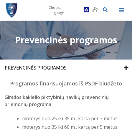
Choose
language
Prevencinės programos
Kaip tapti Centro pacientu
Druskininkų PSPC registratūra ir
Gydytojų konsultacinės komisijos
gydytojų kabinetai
tvarka
PREVENCINĖS PROGRAMOS
Prevencinės programos
Leipalingio ambulatorija
Vairuotojų komisijos tvarka
Programos finansuojamos iš PSDF biudžeto
Prevencinės programos
Skiepai
Viečiūnų ambulatorija
Bendrosios praktikos slaugytojų
Gimdos kaklelio piktybinių navikų prevencinių
kontaktai
Skiepai
Bendradarbiavimas su VSB
priemonių programa
Kalviškių kabinetas
Bendradarbiavimas su VSB
Informacija specialiuosius ar
moterys nuo 25 iki 35 m., kartą per 3 metus
sudėtingus poreikius turintiems
Laukimo eilėje laikas
pacientams
moterys nuo 35 iki 60 m., kartą per 5 metus