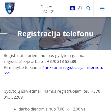
Choose
language
Registracija telefonu
Kaip tapti Centro pacientu
Druskininkų PSPC registratūra ir
Gydytojų konsultacinės komisijos
gydytojų kabinetai
tvarka
Registruotis priėmimui pas gydytoją galima
Prevencinės programos
registratūroje arba tel.
+370 313 52289
Leipalingio ambulatorija
Vairuotojų komisijos tvarka
Pirmenybė teikiama
išankstinei registracijai Internetu
Skiepai
>>>
Viečiūnų ambulatorija
Bendrosios praktikos slaugytojų
kontaktai
Bendradarbiavimas su VSB
Kalviškių kabinetas
Gydytojų iškvietimai į namus registruojami tel.
+370
Informacija specialiuosius ar
313 52289
sudėtingus poreikius turintiems
Laukimo eilėje laikas
pacientams
darbo dienomis nuo 7.00 iki 12.00 val.