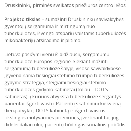
grandyje
Druskininkų pirminės sveikatos priežiūros centro lėšos.
Druskininkų savivaldybės sveikatos centro sudėtyje
Projekto tiksla
s – sumažinti Druskininkų savivaldybės
teikiamų sveikatos priežiūros paslaugų infrastruktūros
gyventojų sergamumą ir mirtingumą nuo
modernizavimas
tuberkuliozės, išvengti atsparių vaistams tuberkuliozės
mikobakterijų atsiradimo ir plitimo.
Projektas „Sveikatos centro veiklos modelio diegimas
Druskininkų savivaldybės sveikatos centre“
Lietuva pasižymi vienu iš didžiausių sergamumu
tuberkulioze Europos regione. Siekiant mažinti
Projektas „Druskininkų sveikatos centro veikloje
sergamumą tuberkulioze šalyje, visose savivaldybėse
dalyvaujančių asmens sveikatos priežiūros įstaigų
įgyvendinama tiesiogiai stebimo trumpo tuberkuliozės
sveikatos specialistų rengimas“
gydymo strategija, steigiami tiesiogiai stebimo
tuberkuliozės gydymo kabinetai (toliau – DOTS
kabinetas), į kuriuos atvyksta tuberkulioze sergantys
Projektas ,,HOPE – HOme and community Psychiatric
pacientai išgerti vaistų. Pacientų skatinimui kiekvieną
carE”
dieną atvykti į DOTS kabinetą ir išgerti vaistus
tikslingos motyvacinės priemonės, įvertinant tai, jog
didelei daliai tokių pacientų būdingas socialinis pobūdis.