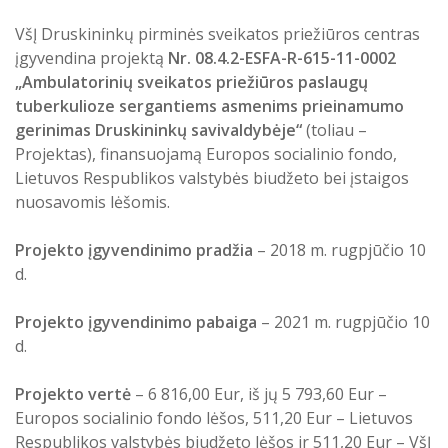
kartu su Gardino centrinės miesto poliklinikos iš
VšĮ Druskininkų pirminės sveikatos priežiūros centras
Baltarusijos parengta informacinė medžiaga, aktuali
įgyvendina projektą
Nr. 08.4.2-ESFA-R-615-11-0002
Druskininkų savivaldybės vyresnio amžiaus gyventojams
„
Ambulatorinių sveikatos priežiūros paslaugų
bei neįgaliesiems
tuberkulioze sergantiems asmenims prieinamumo
gerinimas Druskininkų savivaldybėje
“
(toliau –
Pirminės asmens sveikatos priežiūros kokybės ir
Projektas), finansuojamą Europos socialinio fondo,
prieinamumo gerinimas Druskininkų savivaldybėje
Lietuvos Respublikos valstybės biudžeto bei įstaigos
nuosavomis lėšomis.
Ambulatorinių sveikatos priežiūros paslaugų
tuberkulioze sergantiems asmenims prieinamumo
Projekto įgyvendinimo pradžia
– 2018 m. rugpjūčio 10
d.
gerinimas Druskininkų savivaldybėje
Projekto įgyvendinimo pabaiga
– 2021 m. rugpjūčio 10
Įgyvendintas projektas "Elektromobilių įsigijimo
d.
juridiniams asmenims skatinimas"
Projekto vertė
– 6 816,00 Eur, iš jų 5 793,60 Eur –
Integruotos sveikatos priežiūros modelio pritaikymas
Europos socialinio fondo lėšos, 511,20 Eur – Lietuvos
poliligotų pacientų sveikatos priežiūrai pirminėje
Respublikos valstybės biudžeto lėšos ir 511,20 Eur – VšĮ