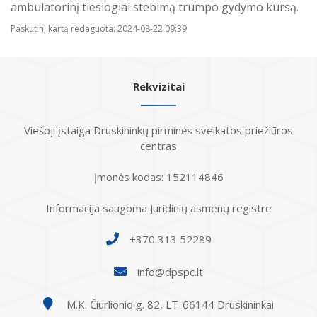
ambulatorinį tiesiogiai stebimą trumpo gydymo kursą.
Paskutinį kartą redaguota: 2024-08-22 09:39
Rekvizitai
Viešoji įstaiga Druskininkų pirminės sveikatos priežiūros
centras
Įmonės kodas: 152114846
Informacija saugoma Juridinių asmenų registre
+370 313 52289
info@dpspc.lt
M.K. Čiurlionio g. 82, LT-66144 Druskininkai