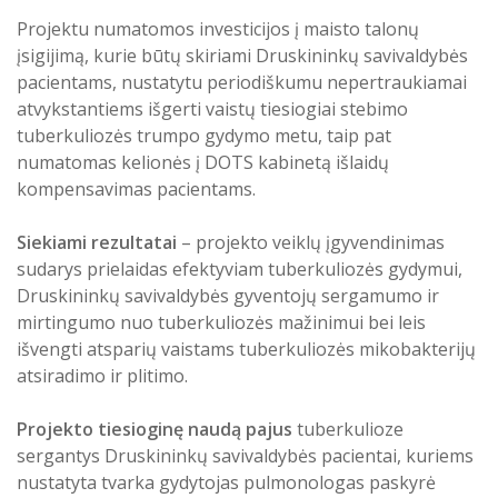
Projektu numatomos investicijos į maisto talonų
įsigijimą, kurie būtų skiriami Druskininkų savivaldybės
pacientams, nustatytu periodiškumu nepertraukiamai
atvykstantiems išgerti vaistų tiesiogiai stebimo
tuberkuliozės trumpo gydymo metu, taip pat
numatomas kelionės į DOTS kabinetą išlaidų
kompensavimas pacientams.
Siekiami rezultatai
– projekto veiklų įgyvendinimas
sudarys prielaidas efektyviam tuberkuliozės gydymui,
Druskininkų savivaldybės gyventojų sergamumo ir
mirtingumo nuo tuberkuliozės mažinimui bei leis
išvengti atsparių vaistams tuberkuliozės mikobakterijų
atsiradimo ir plitimo.
Projekto tiesioginę naudą pajus
tuberkulioze
sergantys Druskininkų savivaldybės pacientai, kuriems
nustatyta tvarka gydytojas pulmonologas paskyrė