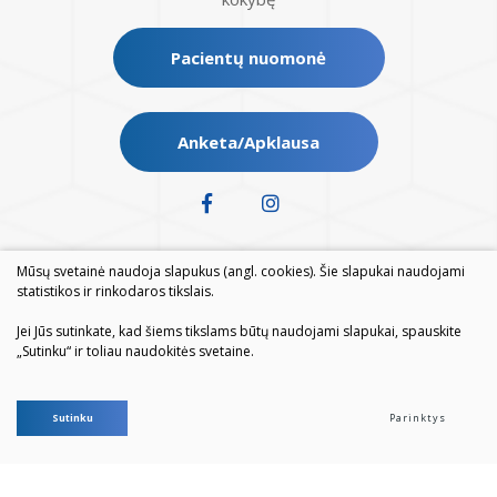
Pacientų nuomonė
Anketa/Apklausa
Mūsų svetainė naudoja slapukus (angl. cookies). Šie slapukai naudojami
statistikos ir rinkodaros tikslais.
Jei Jūs sutinkate, kad šiems tikslams būtų naudojami slapukai, spauskite
„Sutinku“ ir toliau naudokitės svetaine.
© 2026. Visos teisės saugomos
Sutinku
Parinktys
Duomenų apsauga