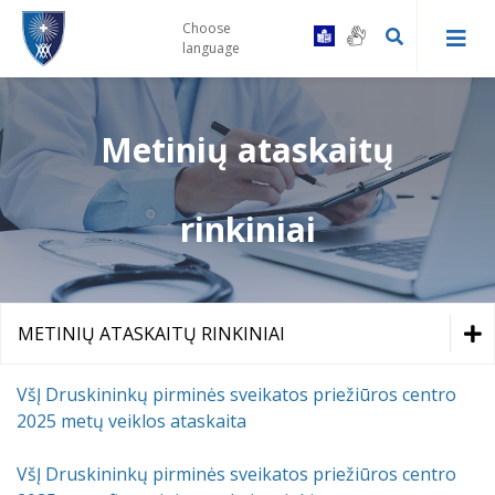
Choose
language
Metinių ataskaitų
Kaip tapti Centro pacientu
Druskininkų PSPC registratūra ir
Gydytojų konsultacinės komisijos
rinkiniai
gydytojų kabinetai
tvarka
Prevencinės programos
Leipalingio ambulatorija
Vairuotojų komisijos tvarka
Skiepai
METINIŲ ATASKAITŲ RINKINIAI
Viečiūnų ambulatorija
Bendrosios praktikos slaugytojų
kontaktai
Bendradarbiavimas su VSB
Įstatai
VšĮ Druskininkų pirminės sveikatos priežiūros centro
Kalviškių kabinetas
2025 metų veiklos ataskaita
Informacija specialiuosius ar
sudėtingus poreikius turintiems
Metinių ataskaitų rinkiniai
Laukimo eilėje laikas
pacientams
VšĮ Druskininkų pirminės sveikatos priežiūros centro