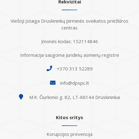
Rekvizitai
Viešoji įstaiga Druskininkų pirminės sveikatos priežiūros
centras
Įmonės kodas: 152114846
Informacija saugoma Juridinių asmenų registre
+370 313 52289
info@dpspc.lt
M.K. Čiurlionio g. 82, LT-66144 Druskininkai
Kitos sritys
Korupcijos prevencija