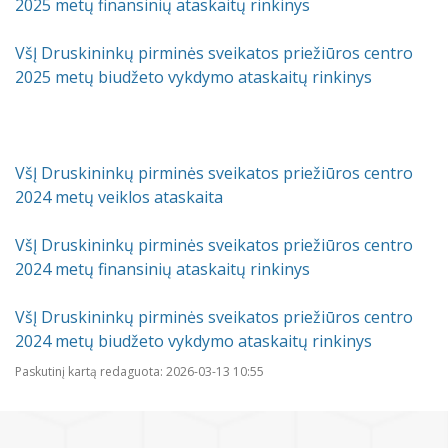
2025 metų finansinių ataskaitų rinkinys
Planavimo dokumentai
Atostogaujantys ir sergantys
Profilaktinio (ikigydytojinio) kabineto
darbuotojai
darbo laikas ir funkcijos Druskininkų
VšĮ Druskininkų pirminės sveikatos priežiūros centro
Darbo užmokestis
PSPC
2025 metų biudžeto vykdymo ataskaitų rinkinys
Paskatinimai ir apdovanojimai
Viešieji pirkimai
VšĮ Druskininkų pirminės sveikatos priežiūros centro
2024 metų veiklos ataskaita
Biudžeto vykdymo ataskaitų rinkiniai
VšĮ Druskininkų pirminės sveikatos priežiūros centro
Finansinių ataskaitų rinkiniai
2024 metų finansinių ataskaitų rinkinys
Ūkio subjektų priežiūra
VšĮ Druskininkų pirminės sveikatos priežiūros centro
2024 metų biudžeto vykdymo ataskaitų rinkinys
Tarnybiniai lengvieji automobiliai
Paskutinį kartą redaguota: 2026-03-13 10:55
Lėšos veiklai viešinti