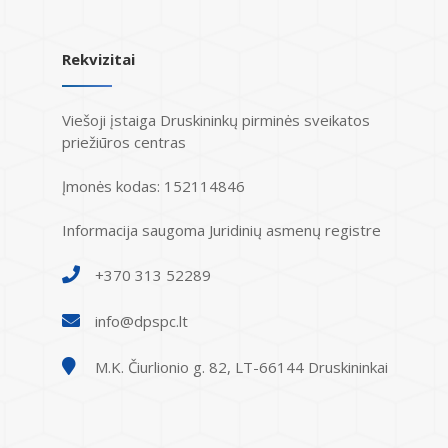
Rekvizitai
Viešoji įstaiga Druskininkų pirminės sveikatos
priežiūros centras
Įmonės kodas: 152114846
Informacija saugoma Juridinių asmenų registre
+370 313 52289
info@dpspc.lt
M.K. Čiurlionio g. 82, LT-66144 Druskininkai