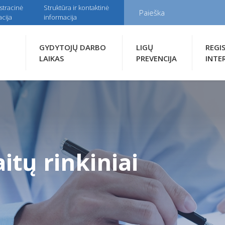
stracinė
Struktūra ir kontaktinė
cija
informacija
GYDYTOJŲ DARBO
LIGŲ
REGI
LAIKAS
PREVENCIJA
INTE
itų rinkiniai