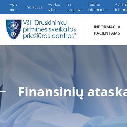
Apie
Veiklos
ES
Teisinė
Admini
Paslaugos
mus
sritys
projektai
informacija
informa
INFORMACIJA
PACIENTAMS
Finansinių ataska