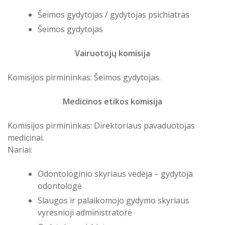
Įstaigos darbuotojų sąrašas su kontaktine informacija
Atostogaujantys ir sergantys
Šeimos gydytojas / gydytojas psichiatras
Profilaktinio (ikigydytojinio) kabineto
darbuotojai
darbo laikas ir funkcijos Druskininkų
Šeimos gydytojas
Darbuotojų atliekamos funkcijos ir specialieji
PSPC
reikalavimai jo pareigybei
Vairuotojų komisija
Įstaigos darbuotojo, kuris atsakingas už asmenų
Komisijos pirmininkas: Šeimos gydytojas.
aptarnavimą, kontaktinė informacija
Medicinos etikos komisija
Informacija apie įstaigos struktūrinius padalinius
Komisijos pirmininkas: Direktoriaus pavaduotojas
Informacija apie komisijas ir darbo grupes
medicinai.
Nariai:
Odontologinio skyriaus vedėja – gydytoja
odontologė
Slaugos ir palaikomojo gydymo skyriaus
vyresnioji administratorė