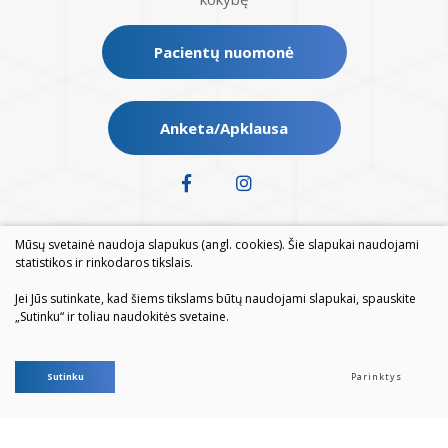
Pacientų nuomonė
Anketa/Apklausa
Mūsų svetainė naudoja slapukus (angl. cookies). Šie slapukai naudojami
statistikos ir rinkodaros tikslais.
Jei Jūs sutinkate, kad šiems tikslams būtų naudojami slapukai, spauskite
„Sutinku“ ir toliau naudokitės svetaine.
© 2026. Visos teisės saugomos
Sutinku
Parinktys
Duomenų apsauga