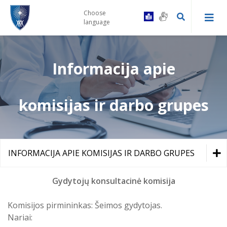
Choose
language
Informacija apie
Kaip tapti Centro pacientu
Druskininkų PSPC registratūra ir
Gydytojų konsultacinės komisijos
komisijas ir darbo grupes
gydytojų kabinetai
tvarka
Prevencinės programos
Leipalingio ambulatorija
Vairuotojų komisijos tvarka
Skiepai
INFORMACIJA APIE KOMISIJAS IR DARBO GRUPES
Viečiūnų ambulatorija
Bendrosios praktikos slaugytojų
kontaktai
Bendradarbiavimas su VSB
Įstaigos valdymo struktūros schema
Gydytojų konsultacinė komisija
Kalviškių kabinetas
Informacija specialiuosius ar
Komisijos pirmininkas: Šeimos gydytojas.
sudėtingus poreikius turintiems
Vadovų darbotvarkės
Laukimo eilėje laikas
pacientams
Nariai: