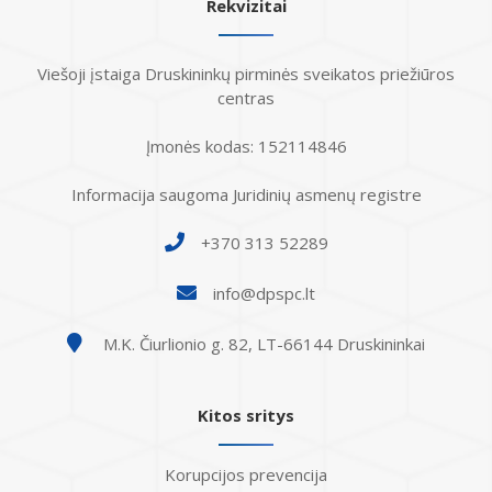
Rekvizitai
Viešoji įstaiga Druskininkų pirminės sveikatos priežiūros
centras
Įmonės kodas: 152114846
Informacija saugoma Juridinių asmenų registre
+370 313 52289
info@dpspc.lt
M.K. Čiurlionio g. 82, LT-66144 Druskininkai
Kitos sritys
Korupcijos prevencija