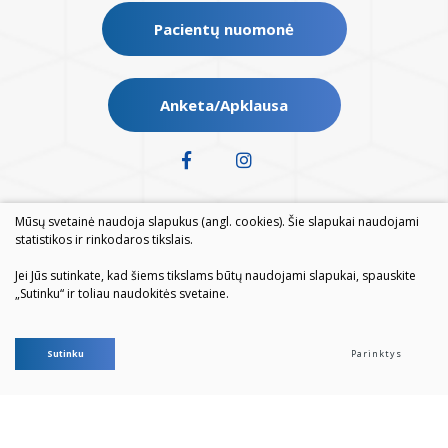
Pacientų nuomonė
Anketa/Apklausa
Mūsų svetainė naudoja slapukus (angl. cookies). Šie slapukai naudojami
statistikos ir rinkodaros tikslais.
Jei Jūs sutinkate, kad šiems tikslams būtų naudojami slapukai, spauskite
„Sutinku“ ir toliau naudokitės svetaine.
© 2026. Visos teisės saugomos
Sutinku
Parinktys
Duomenų apsauga