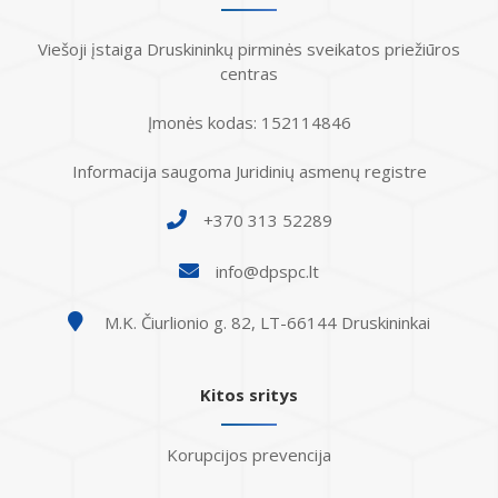
Viešoji įstaiga Druskininkų pirminės sveikatos priežiūros
centras
Įmonės kodas: 152114846
Informacija saugoma Juridinių asmenų registre
+370 313 52289
info@dpspc.lt
M.K. Čiurlionio g. 82, LT-66144 Druskininkai
Kitos sritys
Korupcijos prevencija