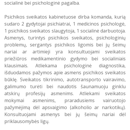
socialinė bei psichologinė pagalba.
Psichikos sveikatos kabinetuose dirba komanda, kurią
sudaro 2 gydytojai psichiatrai, 1 medicinos psichologė,
1 psichikos sveikatos slaugytoja, 1 socialinė darbuotoja.
Asmenys, turintys psichikos sveikatos, psichologinių
problemų, sergantys psichikos ligomis bei jų šeimų
nariai ar artimieji yra konsultuojami sveikatos
priežiūros medikamentinio gydymo bei socialiniais
klausimais. Atliekama psichologinė diagnostika,
išduodamos pažymos apie asmens psichikos sveikatos
būklę. Sveikatos tikrinimo, autotransporto vairavimo,
galimumo turėti bei naudotis šaunamuoju ginklu
atskirų profesijų asmenims. Atliekami sveikatos
mokymai asmenims, praradusiems vairuotojo
pažymėjimą dėl apsvaigimo (alkoholio ar narkotikų).
Konsultuojami asmenys bei jų šeimų nariai dėl
priklausomybės ligų.