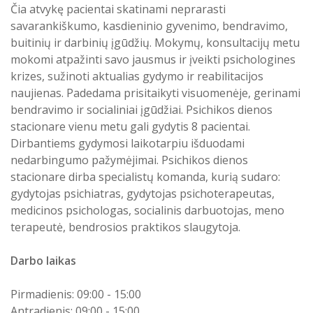
Čia atvykę pacientai skatinami neprarasti
Atostogaujantys ir sergantys
Profilaktinio (ikigydytojinio) kabineto
savarankiškumo, kasdieninio gyvenimo, bendravimo,
darbuotojai
darbo laikas ir funkcijos Druskininkų
buitinių ir darbinių įgūdžių. Mokymų, konsultacijų metu
PSPC
mokomi atpažinti savo jausmus ir įveikti psichologines
krizes, sužinoti aktualias gydymo ir reabilitacijos
naujienas. Padedama prisitaikyti visuomenėje, gerinami
bendravimo ir socialiniai įgūdžiai. Psichikos dienos
stacionare vienu metu gali gydytis 8 pacientai.
Dirbantiems gydymosi laikotarpiu išduodami
nedarbingumo pažymėjimai. Psichikos dienos
stacionare dirba specialistų komanda, kurią sudaro:
gydytojas psichiatras, gydytojas psichoterapeutas,
medicinos psichologas, socialinis darbuotojas, meno
terapeutė, bendrosios praktikos slaugytoja.
Darbo laikas
Pirmadienis: 09:00 - 15:00
Antradienis: 09:00 - 15:00