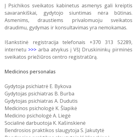
Į Psichikos sveikatos kabinetus asmenys gali kreiptis
savarankiškai, gydytojo siuntimas nėra būtinas.
Asmenims, draustiems privalomuoju sveikatos
draudimu, gydymas ir konsultavimas yra nemokamas.
Išankstinė registracija telefonais +370 313 52289,
internetu
>>>
arba atvykus į VšĮ Druskininkų pirminės
sveikatos priežiūros centro registratūrą.
Medicinos personalas
Gydytoja psichiatrė E. Bykova
Gydytojas psichiatras B. Burba
Gydytojas psichiatras A. Dudutis
Medicinos psichologė K. Šlapikė
Medicino psichologė A. Liegė
Socialinė darbuotoja K. Kašinskienė
Bendrosios praktikos slaugytoja S. Jakutytė