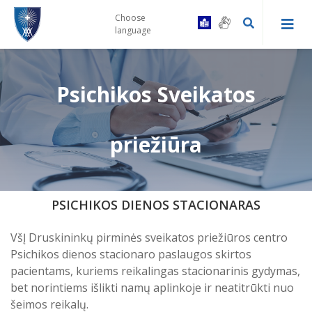
Choose
language
Psichikos Sveikatos
Kaip tapti Centro pacientu
Druskininkų PSPC registratūra ir
Gydytojų konsultacinės komisijos
priežiūra
gydytojų kabinetai
tvarka
Prevencinės programos
Leipalingio ambulatorija
Vairuotojų komisijos tvarka
PSICHIKOS DIENOS STACIONARAS
Skiepai
Viečiūnų ambulatorija
Bendrosios praktikos slaugytojų
kontaktai
VšĮ Druskininkų pirminės sveikatos priežiūros centro
Bendradarbiavimas su VSB
Psichikos dienos stacionaro paslaugos skirtos
Kalviškių kabinetas
Informacija specialiuosius ar
pacientams, kuriems reikalingas stacionarinis gydymas,
sudėtingus poreikius turintiems
bet norintiems išlikti namų aplinkoje ir neatitrūkti nuo
Laukimo eilėje laikas
pacientams
šeimos reikalų.