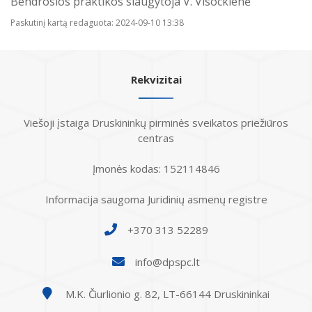
Bendrosios praktikos slaugytoja V. Visockienė
Paskutinį kartą redaguota: 2024-09-10 13:38
Rekvizitai
Viešoji įstaiga Druskininkų pirminės sveikatos priežiūros
centras
Įmonės kodas: 152114846
Informacija saugoma Juridinių asmenų registre
+370 313 52289
info@dpspc.lt
M.K. Čiurlionio g. 82, LT-66144 Druskininkai