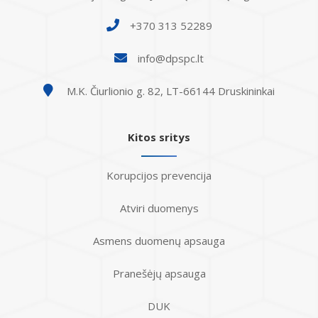
+370 313 52289
info@dpspc.lt
M.K. Čiurlionio g. 82, LT-66144 Druskininkai
Kitos sritys
Korupcijos prevencija
Atviri duomenys
Asmens duomenų apsauga
Pranešėjų apsauga
DUK