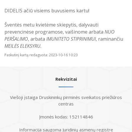
Atostogaujantys ir sergantys
Profilaktinio (ikigydytojinio) kabineto
DIDELIS ačiū visiems buvusiems kartu!
darbuotojai
darbo laikas ir funkcijos Druskininkų
PSPC
Šventės metu kvietėme skiepytis, dalyvauti
prevencinėse programose, vaišinome arbata
NUO
PERŠALIMO
, arbata
IMUNITETO STIPRINIMUI
, raminančiu
MEILĖS ELEKSYRU.
Paskutinį kartą redaguota: 2023-10-16 10:23
Rekvizitai
Viešoji įstaiga Druskininkų pirminės sveikatos priežiūros
centras
Įmonės kodas: 152114846
Informacija saugoma Juridinių asmenų registre