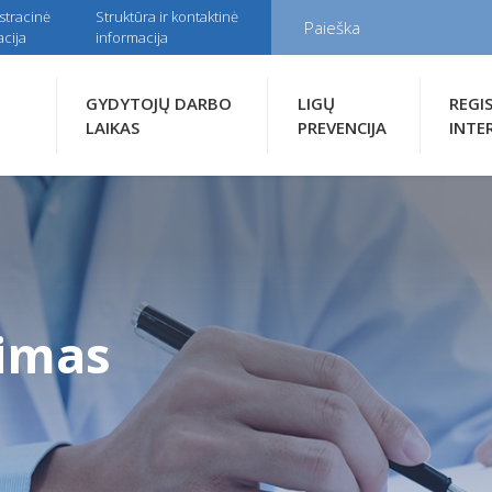
stracinė
Struktūra ir kontaktinė
cija
informacija
GYDYTOJŲ DARBO
LIGŲ
REGI
LAIKAS
PREVENCIJA
INTE
nimas