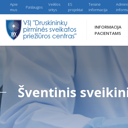
Apie
Veiklos
ES
Teisinė
Admini
Paslaugos
mus
sritys
projektai
informacija
informa
INFORMACIJA
PACIENTAMS
Šventinis sveiki