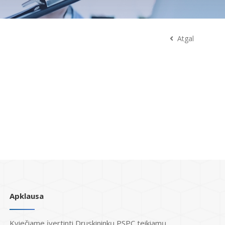
Atgal
Apklausa
Kviečiame įvertinti Druskininkų PSPC teikiamų