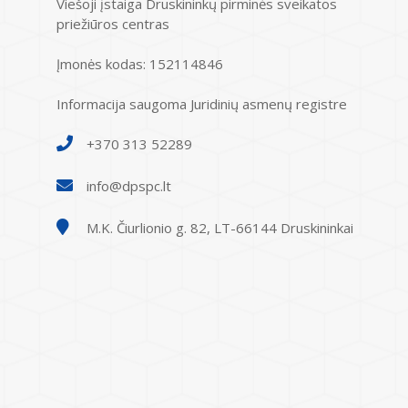
Viešoji įstaiga Druskininkų pirminės sveikatos
priežiūros centras
Įmonės kodas: 152114846
Informacija saugoma Juridinių asmenų registre
+370 313 52289
info@dpspc.lt
M.K. Čiurlionio g. 82, LT-66144 Druskininkai