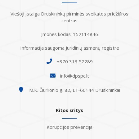
Atostogaujantys ir sergantys
Profilaktinio (ikigydytojinio) kabineto
Viešoji įstaiga Druskininkų pirminės sveikatos priežiūros
darbuotojai
darbo laikas ir funkcijos Druskininkų
centras
PSPC
Įmonės kodas: 152114846
Informacija saugoma Juridinių asmenų registre
+370 313 52289
info@dpspc.lt
M.K. Čiurlionio g. 82, LT-66144 Druskininkai
Kitos sritys
Korupcijos prevencija