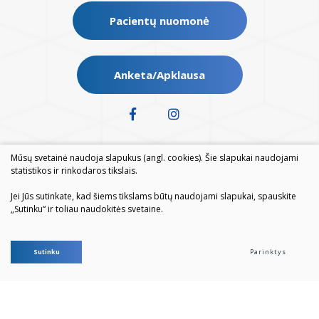
Pacientų nuomonė
Anketa/Apklausa
Mūsų svetainė naudoja slapukus (angl. cookies). Šie slapukai naudojami
statistikos ir rinkodaros tikslais.
Jei Jūs sutinkate, kad šiems tikslams būtų naudojami slapukai, spauskite
„Sutinku“ ir toliau naudokitės svetaine.
© 2026. Visos teisės saugomos
Sutinku
Parinktys
Duomenų apsauga