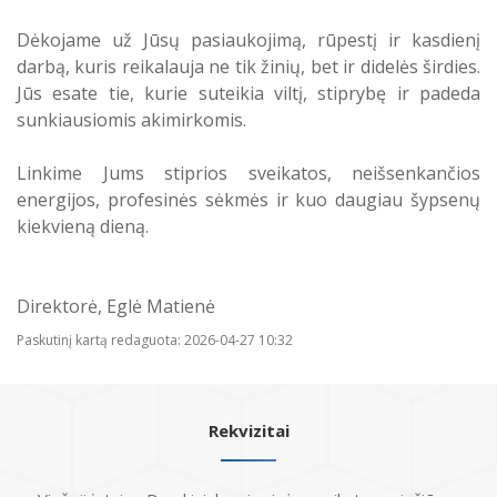
Atostogaujantys ir sergantys
Profilaktinio (ikigydytojinio) kabineto
Dėkojame už Jūsų pasiaukojimą, rūpestį ir kasdienį
darbuotojai
darbo laikas ir funkcijos Druskininkų
darbą, kuris reikalauja ne tik žinių, bet ir didelės širdies.
PSPC
Jūs esate tie, kurie suteikia viltį, stiprybę ir padeda
sunkiausiomis akimirkomis.
Linkime Jums stiprios sveikatos, neišsenkančios
energijos, profesinės sėkmės ir kuo daugiau šypsenų
kiekvieną dieną.
Direktorė, Eglė Matienė
Paskutinį kartą redaguota: 2026-04-27 10:32
Rekvizitai