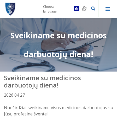
Choose
language
Sveikiname su medicinos
Kaip tapti Centro pacientu
Druskininkų PSPC registratūra ir
Gydytojų konsultacinės komisijos
darbuotojų diena!
gydytojų kabinetai
tvarka
Prevencinės programos
Leipalingio ambulatorija
Vairuotojų komisijos tvarka
Sveikiname su medicinos
Skiepai
Viečiūnų ambulatorija
Bendrosios praktikos slaugytojų
darbuotojų diena!
kontaktai
Bendradarbiavimas su VSB
2026 04 27
Kalviškių kabinetas
Informacija specialiuosius ar
sudėtingus poreikius turintiems
Nuoširdžiai sveikiname visus medicinos darbuotojus su
Laukimo eilėje laikas
pacientams
Jūsų profesine švente!