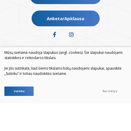
Anketa/Apklausa
Mūsų svetainė naudoja slapukus (angl. cookies). Šie slapukai naudojami
statistikos ir rinkodaros tikslais.
Jei Jūs sutinkate, kad šiems tikslams būtų naudojami slapukai, spauskite
„Sutinku“ ir toliau naudokitės svetaine.
© 2026. Visos teisės saugomos
Sutinku
Parinktys
Duomenų apsauga