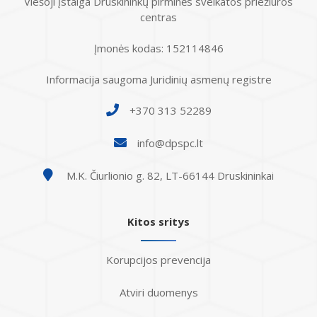
Viešoji įstaiga Druskininkų pirminės sveikatos priežiūros
centras
Įmonės kodas: 152114846
Informacija saugoma Juridinių asmenų registre
+370 313 52289
info@dpspc.lt
M.K. Čiurlionio g. 82, LT-66144 Druskininkai
Kitos sritys
Korupcijos prevencija
Atviri duomenys