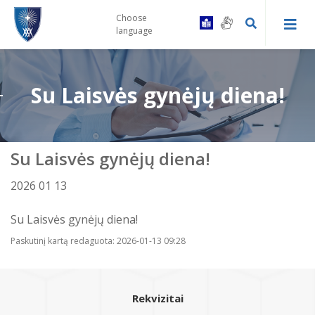
Choose
language
Su Laisvės gynėjų diena!
Kaip tapti Centro pacientu
Druskininkų PSPC registratūra ir
Gydytojų konsultacinės komisijos
gydytojų kabinetai
tvarka
Su Laisvės gynėjų diena!
Prevencinės programos
Leipalingio ambulatorija
Vairuotojų komisijos tvarka
2026 01 13
Skiepai
Su Laisvės gynėjų diena!
Viečiūnų ambulatorija
Bendrosios praktikos slaugytojų
kontaktai
Paskutinį kartą redaguota: 2026-01-13 09:28
Bendradarbiavimas su VSB
Kalviškių kabinetas
Informacija specialiuosius ar
sudėtingus poreikius turintiems
Laukimo eilėje laikas
pacientams
Rekvizitai