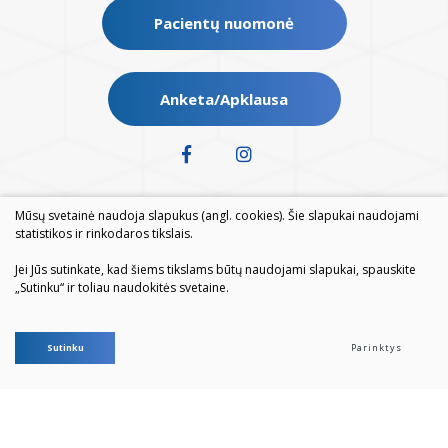
Pacientų nuomonė
Anketa/Apklausa
Mūsų svetainė naudoja slapukus (angl. cookies). Šie slapukai naudojami
statistikos ir rinkodaros tikslais.
Jei Jūs sutinkate, kad šiems tikslams būtų naudojami slapukai, spauskite
„Sutinku“ ir toliau naudokitės svetaine.
© 2026. Visos teisės saugomos
Sutinku
Parinktys
Duomenų apsauga