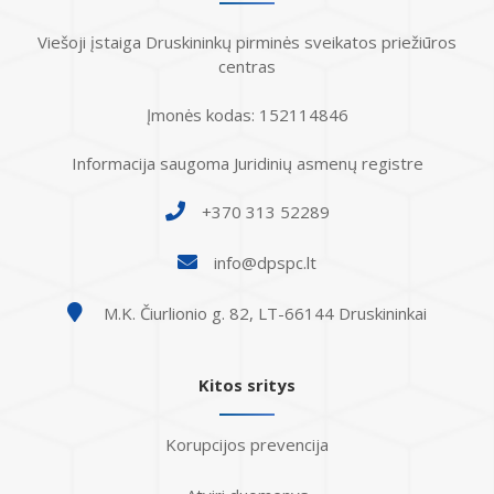
Atostogaujantys ir sergantys
Profilaktinio (ikigydytojinio) kabineto
Viešoji įstaiga Druskininkų pirminės sveikatos priežiūros
darbuotojai
darbo laikas ir funkcijos Druskininkų
centras
PSPC
Įmonės kodas: 152114846
Informacija saugoma Juridinių asmenų registre
+370 313 52289
info@dpspc.lt
M.K. Čiurlionio g. 82, LT-66144 Druskininkai
Kitos sritys
Korupcijos prevencija