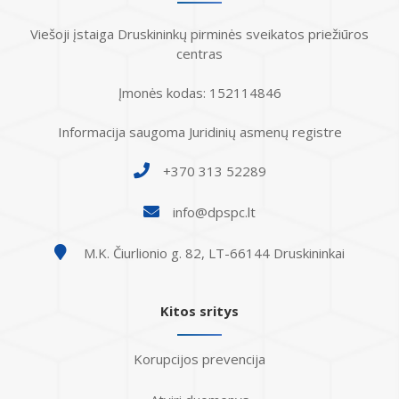
Atostogaujantys ir sergantys
Profilaktinio (ikigydytojinio) kabineto
Viešoji įstaiga Druskininkų pirminės sveikatos priežiūros
darbuotojai
darbo laikas ir funkcijos Druskininkų
centras
PSPC
Įmonės kodas: 152114846
Informacija saugoma Juridinių asmenų registre
+370 313 52289
info@dpspc.lt
M.K. Čiurlionio g. 82, LT-66144 Druskininkai
Kitos sritys
Korupcijos prevencija