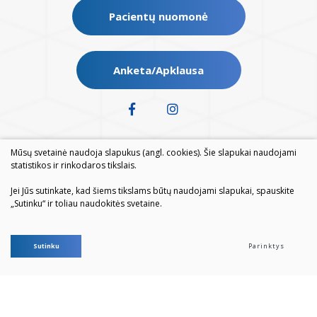
Pacientų nuomonė
Anketa/Apklausa
Mūsų svetainė naudoja slapukus (angl. cookies). Šie slapukai naudojami
statistikos ir rinkodaros tikslais.
Jei Jūs sutinkate, kad šiems tikslams būtų naudojami slapukai, spauskite
„Sutinku“ ir toliau naudokitės svetaine.
© 2026. Visos teisės saugomos
Sutinku
Parinktys
Duomenų apsauga