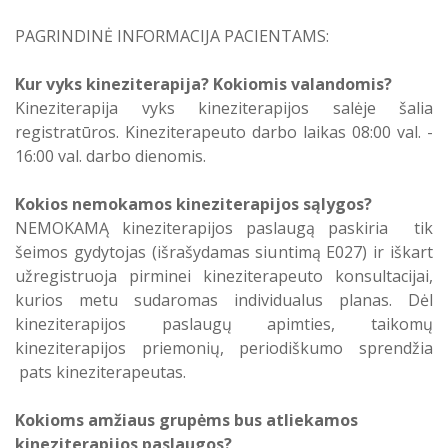
Atostogaujantys ir sergantys
Profilaktinio (ikigydytojinio) kabineto
PAGRINDINĖ INFORMACIJA PACIENTAMS:
darbuotojai
darbo laikas ir funkcijos Druskininkų
PSPC
Kur vyks kineziterapija? Kokiomis valandomis?
Kineziterapija vyks kineziterapijos salėje šalia
registratūros. Kineziterapeuto darbo laikas 08:00 val. -
16:00 val. darbo dienomis.
Kokios nemokamos kineziterapijos sąlygos?
NEMOKAMĄ kineziterapijos paslaugą paskiria tik
šeimos gydytojas (išrašydamas siuntimą E027) ir iškart
užregistruoja pirminei kineziterapeuto konsultacijai,
kurios metu sudaromas individualus planas. Dėl
kineziterapijos paslaugų apimties, taikomų
kineziterapijos priemonių, periodiškumo sprendžia
pats kineziterapeutas.
Kokioms amžiaus grupėms bus atliekamos
kineziterapijos paslaugos?