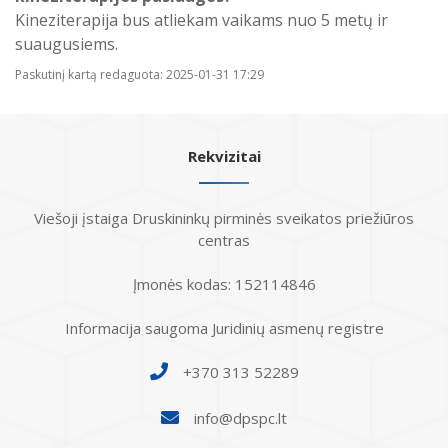
Kineziterapija bus atliekam vaikams nuo 5 metų ir
suaugusiems.
Paskutinį kartą redaguota: 2025-01-31 17:29
Rekvizitai
Viešoji įstaiga Druskininkų pirminės sveikatos priežiūros
centras
Įmonės kodas: 152114846
Informacija saugoma Juridinių asmenų registre
+370 313 52289
info@dpspc.lt