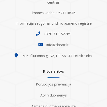
centras
Įmonės kodas: 152114846
Informacija saugoma Juridinių asmenų registre
+370 313 52289
info@dpspc.lt
M.K. Čiurlionio g. 82, LT-66144 Druskininkai
Kitos sritys
Korupcijos prevencija
Atviri duomenys
Asmens duomenų apsauga