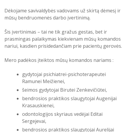
Atostogaujantys ir sergantys
Profilaktinio (ikigydytojinio) kabineto
Dėkojame savivaldybės vadovams už skirtą dėmesį ir
darbuotojai
darbo laikas ir funkcijos Druskininkų
mūsų bendruomenės darbo įvertinimą.
PSPC
Šis įvertinimas – tai ne tik gražus gestas, bet ir
prasmingas palaikymas kiekvienam mūsų komandos
nariui, kasdien prisidedančiam prie pacientų gerovės.
Mero padėkos įteiktos mūsų komandos nariams :
gydytojai psichiatrei-psichoterapeutei
Ramunei Meižienei,
šeimos gydytojai Birutei Zenkevičiūtei,
bendrosios praktikos slaugytojai Augenijai
Krasauskienei,
odontologijos skyriaus vedėjai Editai
Sergejevai,
bendrosios praktikos slaugytojai Aurelijai