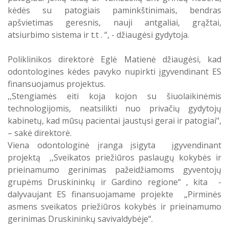
kėdės su patogiais paminkštinimais, bendras
apšvietimas geresnis, nauji antgaliai, grąžtai,
atsiurbimo sistema ir t.t . “, - džiaugėsi gydytoja.
Poliklinikos direktorė Eglė Matienė džiaugėsi, kad
odontologines kėdes pavyko nupirkti įgyvendinant ES
finansuojamus projektus.
,,Stengiamės eiti koja kojon su šiuolaikinėmis
technologijomis, neatsilikti nuo privačių gydytojų
kabinetų, kad mūsų pacientai jaustųsi gerai ir patogiai",
– sakė direktorė.
Viena odontologinė įranga įsigyta įgyvendinant
projektą ,,Sveikatos priežiūros paslaugų kokybės ir
prieinamumo gerinimas pažeidžiamoms gyventojų
grupėms Druskininkų ir Gardino regione“ , kita -
dalyvaujant ES finansuojamame projekte „Pirminės
asmens sveikatos priežiūros kokybės ir prieinamumo
gerinimas Druskininkų savivaldybėje“.