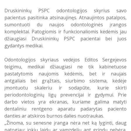
Atostogaujantys ir sergantys
Profilaktinio (ikigydytojinio) kabineto
Druskininkų PSPC odontologijos skyrius savo
darbuotojai
darbo laikas ir funkcijos Druskininkų
pacientus pasitinka atsinaujinęs. Atnaujintos patalpos,
PSPC
sumontuoti du naujos odontologinės įrangos
komplektai. Patogiomis ir funkcionaliomis kėdėmis jau
džiaugiasi Druskininkų PSPC pacientai bei juos
gydantys medikai.
Odontologijos skyriaus vedėjos Editos Sergejevos
teigimu, medikai džiaugiasi ne tik kabinetuose
pastatytomis naujomis kėdėmis, bet ir naujais
antgaliais bei grąžtais, siurbimo sistema, kėdėje
įmontuotu skaleriu ir sodapūte, kurie skirti
periodontologinių ligų prevencijai ir gydymui. Prie
darbo vietos yra ekranas, kuriame galima matyti
dentaliniu rentgeno aparatu padarytas paciento
danties ar atskiros burnos dalies nuotraukas.
„Žinoma, su senesne įranga nėra net ką lyginti, daug
patogiau: jokių laidų ar vamzdelių ant grindų nebėra,