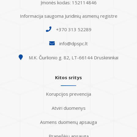
Įmonės kodas: 152114846
Informacija saugoma Juridinių asmenų registre
+370 313 52289
info@dpspc.lt
M.K. Čiurlionio g. 82, LT-66144 Druskininkai
Kitos sritys
Korupcijos prevencija
Atviri duomenys
Asmens duomenų apsauga
Pranešėjų apsauga