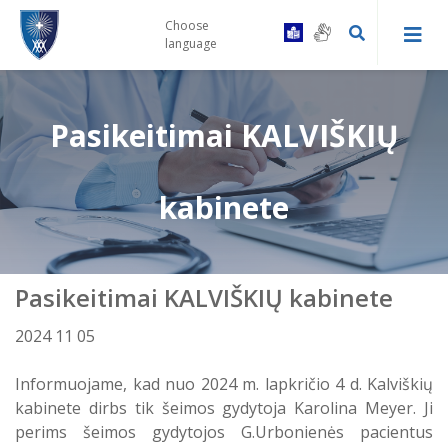
Choose
language
Pasikeitimai KALVIŠKIŲ
Kaip tapti Centro pacientu
Druskininkų PSPC registratūra ir
Gydytojų konsultacinės komisijos
kabinete
gydytojų kabinetai
tvarka
Prevencinės programos
Leipalingio ambulatorija
Vairuotojų komisijos tvarka
Pasikeitimai KALVIŠKIŲ kabinete
Skiepai
Viečiūnų ambulatorija
Bendrosios praktikos slaugytojų
kontaktai
2024 11 05
Bendradarbiavimas su VSB
Kalviškių kabinetas
Informuojame, kad nuo 2024 m. lapkričio 4 d. Kalviškių
Informacija specialiuosius ar
sudėtingus poreikius turintiems
kabinete dirbs tik šeimos gydytoja Karolina Meyer. Ji
Laukimo eilėje laikas
pacientams
perims šeimos gydytojos G.Urbonienės pacientus