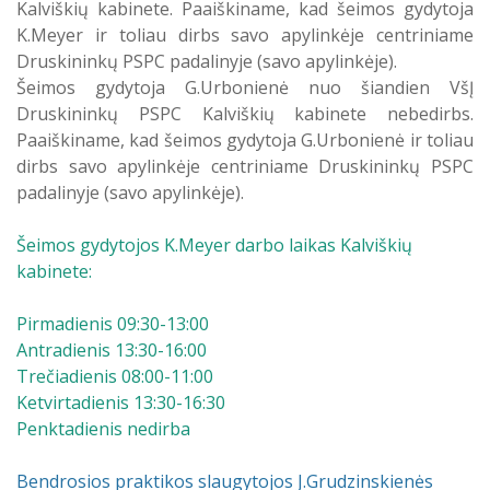
Kalviškių kabinete. Paaiškiname, kad šeimos gydytoja
Atostogaujantys ir sergantys
Profilaktinio (ikigydytojinio) kabineto
K.Meyer ir toliau dirbs savo apylinkėje centriniame
darbuotojai
darbo laikas ir funkcijos Druskininkų
Druskininkų PSPC padalinyje (savo apylinkėje).
PSPC
Šeimos gydytoja G.Urbonienė nuo šiandien VšĮ
Druskininkų PSPC Kalviškių kabinete nebedirbs.
Paaiškiname, kad šeimos gydytoja G.Urbonienė ir toliau
dirbs savo apylinkėje centriniame Druskininkų PSPC
padalinyje (savo apylinkėje).
Šeimos gydytojos K.Meyer darbo laikas Kalviškių
kabinete:
Pirmadienis 09:30-13:00
Antradienis 13:30-16:00
Trečiadienis 08:00-11:00
Ketvirtadienis 13:30-16:30
Penktadienis nedirba
Bendrosios praktikos slaugytojos J.Grudzinskienės