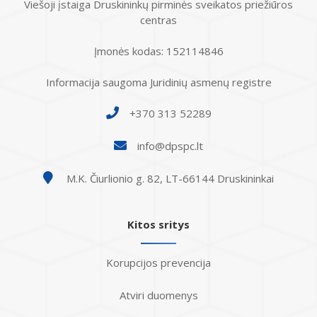
Viešoji įstaiga Druskininkų pirminės sveikatos priežiūros
centras
Įmonės kodas: 152114846
Informacija saugoma Juridinių asmenų registre
+370 313 52289
info@dpspc.lt
M.K. Čiurlionio g. 82, LT-66144 Druskininkai
Kitos sritys
Korupcijos prevencija
Atviri duomenys