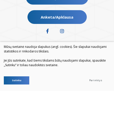
Anketa/Apklausa
Mūsų svetainė naudoja slapukus (angl. cookies). Šie slapukai naudojami
statistikos ir rinkodaros tikslais.
Jei Jūs sutinkate, kad šiems tikslams būtų naudojami slapukai, spauskite
„Sutinku“ ir toliau naudokitės svetaine.
© 2026. Visos teisės saugomos
Sutinku
Parinktys
Duomenų apsauga