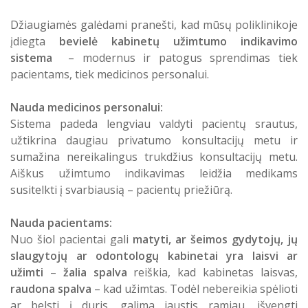
Atostogaujantys ir sergantys
Profilaktinio (ikigydytojinio) kabineto
Džiaugiamės galėdami pranešti, kad mūsų poliklinikoje
darbuotojai
darbo laikas ir funkcijos Druskininkų
įdiegta
bevielė kabinetų užimtumo indikavimo
PSPC
sistema
– modernus ir patogus sprendimas tiek
pacientams, tiek medicinos personalui.
Nauda medicinos personalui:
Sistema padeda lengviau valdyti pacientų srautus,
užtikrina daugiau privatumo konsultacijų metu ir
sumažina nereikalingus trukdžius konsultacijų metu.
Aiškus užimtumo indikavimas leidžia medikams
susitelkti į svarbiausią – pacientų priežiūrą.
Nauda pacientams:
Nuo šiol pacientai gali
matyti, ar šeimos gydytojų, jų
slaugytojų ar odontologų kabinetai yra laisvi ar
užimti
–
žalia spalva
reiškia, kad kabinetas laisvas,
raudona spalva
– kad užimtas. Todėl nebereikia spėlioti
ar belsti į duris, galima jaustis ramiau, išvengti