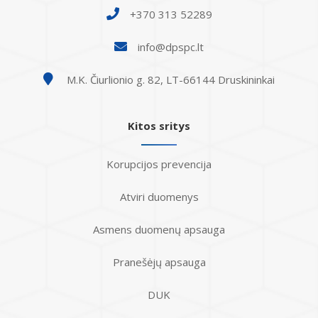
+370 313 52289
info@dpspc.lt
M.K. Čiurlionio g. 82, LT-66144 Druskininkai
Kitos sritys
Korupcijos prevencija
Atviri duomenys
Asmens duomenų apsauga
Pranešėjų apsauga
DUK