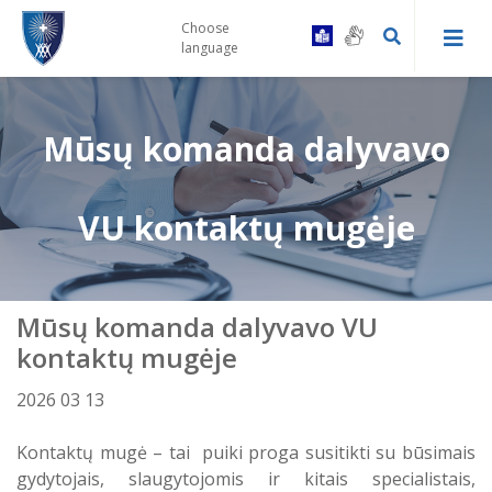
Choose
language
Mūsų komanda dalyvavo
Kaip tapti Centro pacientu
Druskininkų PSPC registratūra ir
Gydytojų konsultacinės komisijos
VU kontaktų mugėje
gydytojų kabinetai
tvarka
Prevencinės programos
Leipalingio ambulatorija
Vairuotojų komisijos tvarka
Mūsų komanda dalyvavo VU
Skiepai
Viečiūnų ambulatorija
Bendrosios praktikos slaugytojų
kontaktų mugėje
kontaktai
Bendradarbiavimas su VSB
2026 03 13
Kalviškių kabinetas
Informacija specialiuosius ar
sudėtingus poreikius turintiems
Kontaktų mugė – tai puiki proga susitikti su būsimais
Laukimo eilėje laikas
pacientams
gydytojais, slaugytojomis ir kitais specialistais,