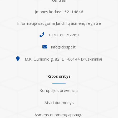
Įmonės kodas: 152114846
Informacija saugoma Juridinių asmenų registre
+370 313 52289
info@dpspc.lt
M.K. Čiurlionio g. 82, LT-66144 Druskininkai
Kitos sritys
Korupcijos prevencija
Atviri duomenys
Asmens duomenų apsauga