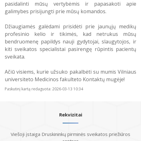
pasidalinti mūsų vertybėmis ir papasakoti apie
Atostogaujantys ir sergantys
Profilaktinio (ikigydytojinio) kabineto
galimybes prisijungti prie mūsų komandos.
darbuotojai
darbo laikas ir funkcijos Druskininkų
PSPC
Džiaugiamės galėdami prisidėti prie jaunųjų medikų
profesinio kelio ir tikimės, kad netrukus mūsų
bendruomenę papildys nauji gydytojai, slaugytojos, ir
kiti sveikatos specialistai pasirengę rūpintis pacientų
sveikata.
Ačiū visiems, kurie užsuko pakalbėti su mumis Vilniaus
universiteto Medicinos fakulteto Kontaktų mugėje!
Paskutinį kartą redaguota: 2026-03-13 10:34
Rekvizitai
Viešoji įstaiga Druskininkų pirminės sveikatos priežiūros
centras