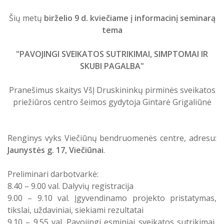
Atostogaujantys ir sergantys
Profilaktinio (ikigydytojinio) kabineto
Šių metų
birželio 9 d. kviečiame į informacinį seminarą
darbuotojai
darbo laikas ir funkcijos Druskininkų
tema
PSPC
"PAVOJINGI SVEIKATOS SUTRIKIMAI, SIMPTOMAI IR
SKUBI PAGALBA"
Pranešimus skaitys VšĮ Druskininkų pirminės sveikatos
priežiūros centro šeimos gydytoja Gintarė Grigaliūnė
Renginys vyks Viečiūnų bendruomenės centre, adresu:
Jaunystės g. 17, Viečiūnai
.
Preliminari darbotvarkė:
8.40 – 9.00 val. Dalyvių registracija
9.00 – 9.10 val. Įgyvendinamo projekto pristatymas,
tikslai, uždaviniai, siekiami rezultatai
9.10 – 9.55 val. Pavojingi esminiai sveikatos sutrikimai,