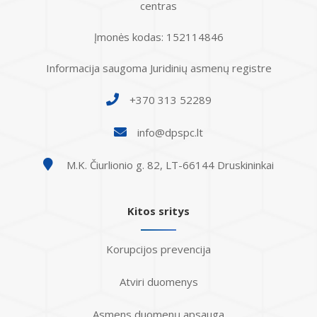
centras
Įmonės kodas: 152114846
Informacija saugoma Juridinių asmenų registre
+370 313 52289
info@dpspc.lt
M.K. Čiurlionio g. 82, LT-66144 Druskininkai
Kitos sritys
Korupcijos prevencija
Atviri duomenys
Asmens duomenų apsauga