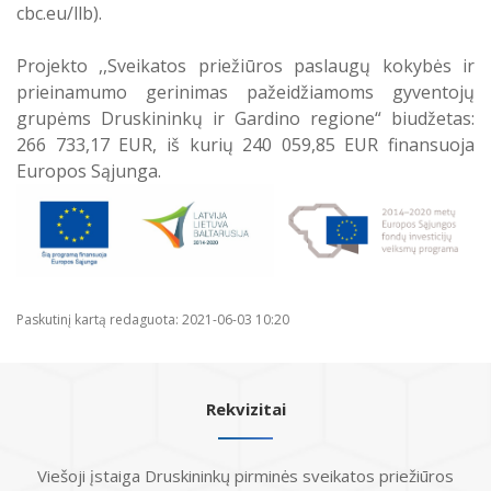
cbc.eu/llb
).
Projekto ,,Sveikatos priežiūros paslaugų kokybės ir
prieinamumo gerinimas pažeidžiamoms gyventojų
grupėms Druskininkų ir Gardino regione“ biudžetas:
266 733,17 EUR, iš kurių 240 059,85 EUR finansuoja
Europos Sąjunga.
Paskutinį kartą redaguota: 2021-06-03 10:20
Rekvizitai
Viešoji įstaiga Druskininkų pirminės sveikatos priežiūros