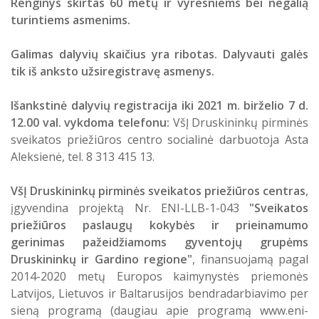
Renginys skirtas 60 metų ir vyresniems bei negalią
turintiems asmenims.
Galimas dalyvių skaičius yra ribotas. Dalyvauti galės
tik iš anksto užsiregistravę asmenys.
Išankstinė dalyvių registracija iki 2021 m. birželio 7 d.
12.00 val. vykdoma telefonu:
VšĮ Druskininkų pirminės
sveikatos priežiūros centro socialinė darbuotoja Asta
Aleksienė, tel. 8 313 415 13.
VšĮ Druskininkų pirminės sveikatos priežiūros centras
,
įgyvendina projektą Nr. ENI-LLB-1-043
"Sveikatos
priežiūros paslaugų kokybės ir prieinamumo
gerinimas pažeidžiamoms gyventojų grupėms
Druskininkų ir Gardino regione"
, finansuojamą pagal
2014-2020 metų Europos kaimynystės priemonės
Latvijos, Lietuvos ir Baltarusijos bendradarbiavimo per
sieną programą (daugiau apie programą
www.eni-