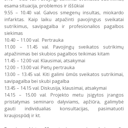
esama situacija, problemos ir iššūkiai
9.55 – 10.40 val. Galvos smegenų insultas, miokardo
infarktas. Kaip laiku atpažinti pavojingus sveikatai
sutrikimus, savipagalba ir profesionalios pagalbos
siekimas
10.40 – 11.00 val. Pertrauka
11.00 – 11.45 val. Pavojingų sveikatos sutrikimų
atpažinimas bei skubios pagalbos teikimas kitam
11.45 – 12.00 val. Klausimai, atsakymai
12.00 – 13.00 val. Pietų pertrauka
13.00 – 13.45 val. Kiti galimi ūmūs sveikatos sutrikimai,
savipagalba bei skubi pagalba
13.45 – 14.15 val. Diskusija, klausimai, atsakymai
14.15 – 15.00 val. Projekto metu įsigytos įrangos
pristatymas seminaro dalyviams, apžiūra, galimybė
gauti individualias konsultacijas, pasimatuoti
kraujospūdį ir kt.