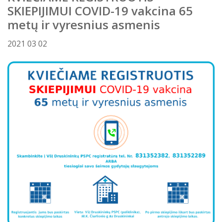
SKIEPIJIMUI COVID-19 vakcina 65
Atostogaujantys ir sergantys
Profilaktinio (ikigydytojinio) kabineto
metų ir vyresnius asmenis
darbuotojai
darbo laikas ir funkcijos Druskininkų
PSPC
2021 03 02