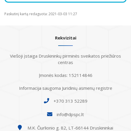
Paskutinį kartą redaguota: 2021-03-03 11:27
Rekvizitai
Viešoji įstaiga Druskininkų pirminės sveikatos priežiūros
centras
Įmonės kodas: 152114846
Informacija saugoma Juridinių asmenų registre
+370 313 52289
info@dpspc.lt
M.K. Čiurlionio g. 82, LT-66144 Druskininkai