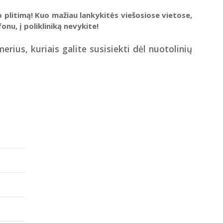
o plitimą
!
Kuo mažiau lankykitės viešosiose vietose,
nu, į polikliniką nevykite!
ius, kuriais galite susisiekti dėl nuotolinių