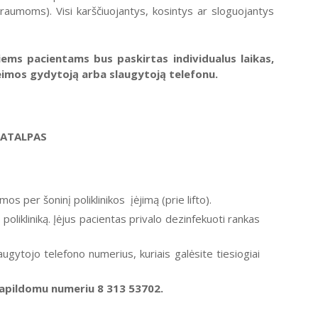
traumoms). Visi karščiuojantys, kosintys ar sloguojantys
ems pacientams bus paskirtas individualus laikas,
 šeimos gydytoją arba slaugytoją telefonu.
PATALPAS
mos per šoninį poliklinikos įėjimą (prie lifto).
polikliniką. Įėjus pacientas privalo dezinfekuoti rankas
ugytojo telefono numerius, kuriais galėsite tiesiogiai
papildomu numeriu 8 313 53702.