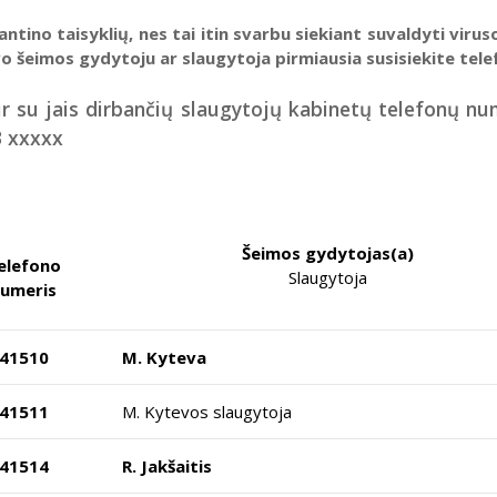
ntino taisyklių, nes tai itin svarbu siekiant suvaldyti virus
o šeimos gydytoju ar slaugytoja pirmiausia susisiekite telefo
su jais dirbančių slaugytojų kabinetų telefonų numer
3 xxxxx
Šeimos gydytojas(a)
elefono
Slaugytoja
umeris
41510
M. Kyteva
41511
M. Kytevos slaugytoja
41514
R. Jakšaitis