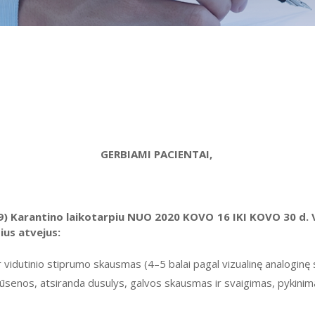
GERBIAMI PACIENTAI,
-19) Karantino laikotarpiu NUO 2020 KOVO 16 IKI KOVO 30 d. 
ius atvejus:
 ir vidutinio stiprumo skausmas (4–5 balai pagal vizualinę analogin
būsenos, atsiranda dusulys, galvos skausmas ir svaigimas, pykinima