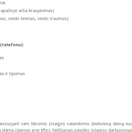
mai
 apačioje arba kraujavimas)
as, veido tinimas, veido traumos)
(telefonu):
as
s ir tęsimas
nizuojant tam tikromis įstaigos valandomis (kiekvieną dieną nuo 8
įėjimą (įėjimas prie lifto). Nėščiąsias pasitiks įstaigos darbuotojas