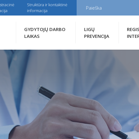
stracinė
Struktūra ir kontaktinė
cija
informacija
GYDYTOJŲ DARBO
LIGŲ
REGI
LAIKAS
PREVENCIJA
INTE