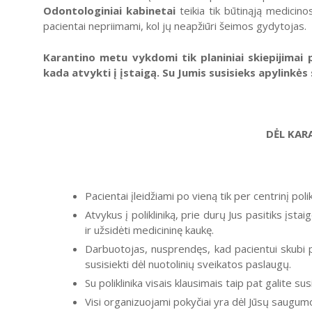
Odontologiniai kabinetai
teikia tik būtinąją medicin
pacientai nepriimami, kol jų neapžiūri šeimos gydytojas.
Karantino metu vykdomi tik planiniai
skiepijimai
p
kada atvykti į įstaigą. Su Jumis susisieks apylinkės
DĖL KAR
Pacientai įleidžiami po vieną tik per centrinį poli
Atvykus į polikliniką, prie durų Jus pasitiks įst
ir užsidėti medicininę kaukę.
Darbuotojas, nusprendęs, kad pacientui skubi pa
susisiekti dėl nuotolinių sveikatos paslaugų.
Su poliklinika visais klausimais taip pat galite s
Visi organizuojami pokyčiai yra dėl Jūsų saugumo