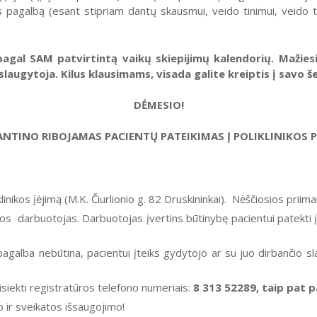
os pagalbą (esant stipriam dantų skausmui, veido tinimui, veido 
agal SAM patvirtintą vaikų skiepijimų kalendorių. Mažiesi
 slaugytoja. Kilus klausimams, visada galite kreiptis į savo
DĖMESIO!
ANTINO RIBOJAMAS PACIENTŲ PATEIKIMAS Į POLIKLINIKOS 
klinikos įėjimą (M.K. Čiurlionio g. 82 Druskininkai). Nėščiosios priima
aigos darbuotojas. Darbuotojas įvertins būtinybę pacientui patekti į 
galba nebūtina, pacientui įteiks gydytojo ar su juo dirbančio sla
usisiekti registratūros telefono numeriais:
8 313 52289, taip pat 
 ir sveikatos išsaugojimo!