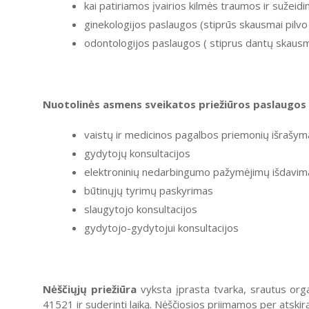
kai patiriamos įvairios kilmės traumos ir sužeidi
ginekologijos paslaugos (stiprūs skausmai pilvo
odontologijos paslaugos ( stiprus dantų skausm
Nuotolinės asmens sveikatos priežiūros paslaugos 
vaistų ir medicinos pagalbos priemonių išrašym
gydytojų konsultacijos
elektroninių nedarbingumo pažymėjimų išdavima
būtinųjų tyrimų paskyrimas
slaugytojo konsultacijos
gydytojo-gydytojui konsultacijos
Nėščiųjų priežiūra
vyksta įprasta tvarka, srautus orga
41521 ir suderinti laiką. Nėščiosios priimamos per atskirą 