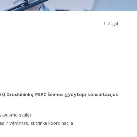
Atgal
VšĮ Druskininkų PSPC šeimos gydytojų konsultacijos
ę skausmo skalę)
s ir vėmimas, sutrinka koordinacija