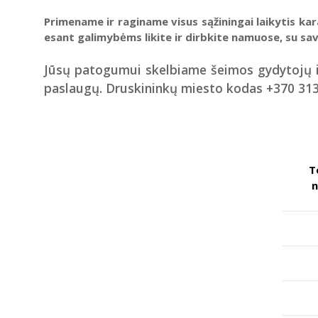
Primename ir raginame visus sąžiningai laikytis kara
esant galimybėms likite ir dirbkite namuose, su sav
Jūsų patogumui skelbiame šeimos gydytojų ir 
paslaugų. Druskininkų miesto kodas +370 31
T
n