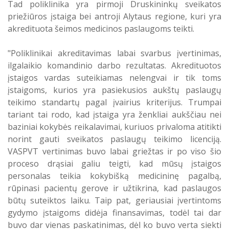
Tad poliklinika yra pirmoji Druskininkų sveikatos
Atostogaujantys ir sergantys
Profilaktinio (ikigydytojinio) kabineto
priežiūros įstaiga bei antroji Alytaus regione, kuri yra
darbuotojai
darbo laikas ir funkcijos Druskininkų
akredituota šeimos medicinos paslaugoms teikti.
PSPC
"Poliklinikai akreditavimas labai svarbus įvertinimas,
ilgalaikio komandinio darbo rezultatas. Akredituotos
įstaigos vardas suteikiamas nelengvai ir tik toms
įstaigoms, kurios yra pasiekusios aukštų paslaugų
teikimo standartų pagal įvairius kriterijus. Trumpai
tariant tai rodo, kad įstaiga yra ženkliai aukščiau nei
baziniai kokybės reikalavimai, kuriuos privaloma atitikti
norint gauti sveikatos paslaugų teikimo licenciją.
VASPVT vertinimas buvo labai griežtas ir po viso šio
proceso drąsiai galiu teigti, kad mūsų įstaigos
personalas teikia kokybišką medicininę pagalbą,
rūpinasi pacientų gerove ir užtikrina, kad paslaugos
būtų suteiktos laiku. Taip pat, geriausiai įvertintoms
gydymo įstaigoms didėja finansavimas, todėl tai dar
buvo dar vienas paskatinimas, dėl ko buvo verta siekti