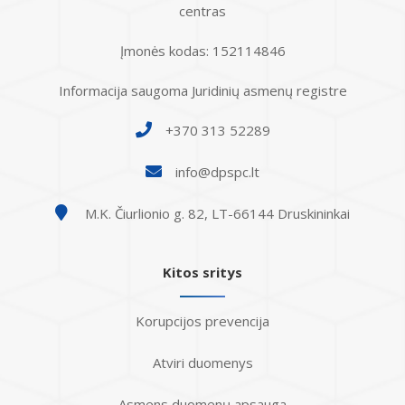
centras
Įmonės kodas: 152114846
Informacija saugoma Juridinių asmenų registre
+370 313 52289
info@dpspc.lt
M.K. Čiurlionio g. 82, LT-66144 Druskininkai
Kitos sritys
Korupcijos prevencija
Atviri duomenys
Asmens duomenų apsauga