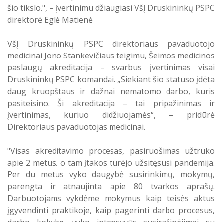
šio tikslo.", – įvertinimu džiaugiasi VšĮ Druskininkų PSPC
direktorė Eglė Matienė
VšĮ Druskininkų PSPC direktoriaus pavaduotojo
medicinai Jono Stankevičiaus teigimu, Šeimos medicinos
paslaugų akreditacija – svarbus įvertinimas visai
Druskininkų PSPC komandai. „Siekiant šio statuso įdėta
daug kruopštaus ir dažnai nematomo darbo, kuris
pasiteisino. Ši akreditacija – tai pripažinimas ir
įvertinimas, kuriuo didžiuojamės“, – pridūrė
Direktoriaus pavaduotojas medicinai.
"Visas akreditavimo procesas, pasiruošimas užtruko
apie 2 metus, o tam įtakos turėjo užsitęsusi pandemija.
Per du metus vyko daugybė susirinkimų, mokymų,
parengta ir atnaujinta apie 80 tvarkos aprašų.
Darbuotojams vykdėme mokymus kaip teisės aktus
įgyvendinti praktikoje, kaip pagerinti darbo procesus,