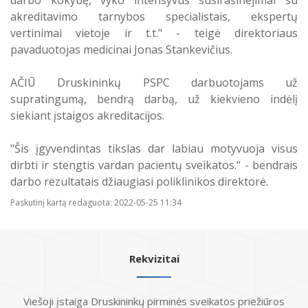
darbo kokybę, vyko intensyvūs susirašinėjimai su
akreditavimo tarnybos specialistais, ekspertų
vertinimai vietoje ir t.t." - teigė direktoriaus
pavaduotojas medicinai Jonas Stankevičius.
AČIŪ Druskininkų PSPC darbuotojams už
supratingumą, bendrą darbą, už kiekvieno indėlį
siekiant įstaigos akreditacijos.
"Šis įgyvendintas tikslas dar labiau motyvuoja visus
dirbti ir stengtis vardan pacientų sveikatos.“ - bendrais
darbo rezultatais džiaugiasi poliklinikos direktorė.
Paskutinį kartą redaguota: 2022-05-25 11:34
Rekvizitai
Viešoji įstaiga Druskininkų pirminės sveikatos priežiūros