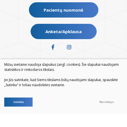
Pacientų nuomonė
Anketa/Apklausa
Mūsų svetainė naudoja slapukus (angl. cookies). Šie slapukai naudojami
statistikos ir rinkodaros tikslais.
Jei Jūs sutinkate, kad šiems tikslams būtų naudojami slapukai, spauskite
„Sutinku“ ir toliau naudokitės svetaine.
© 2026. Visos teisės saugomos
Sutinku
Parinktys
Duomenų apsauga