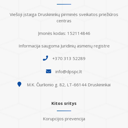
Viešoji įstaiga Druskininkų pirminės sveikatos priežiūros
centras
Įmonės kodas: 152114846
Informacija saugoma Juridinių asmenų registre
+370 313 52289
info@dpspc.lt
M.K. Čiurlionio g. 82, LT-66144 Druskininkai
Kitos sritys
Korupcijos prevencija