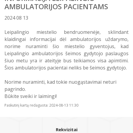
AMBULATORIJOS PACIENTAMS
Atostogaujantys ir sergantys
Profilaktinio (ikigydytojinio) kabineto
darbuotojai
darbo laikas ir funkcijos Druskininkų
2024 08 13
PSPC
Leipalingio miestelio bendruomenėje, sklindant
klaidingai informacijai dėl ambulatorijos uždarymo,
norime nuraminti šio miestelio gyventojus, kad
Leipalingio ambulatorijos šeimos gydytojo paslaugos
šiuo metu yra ir ateityje bus teikiamos visa apimtimi.
Šios ambulatorijos pacientai neliks be šeimos gydytojo.
Norime nuraminti, kad tokie nuogąstavimai neturi
pagrindo.
Būkite sveiki ir laimingi!
Paskutinį kartą redaguota: 2024-08-13 11:30
Rekvizitai