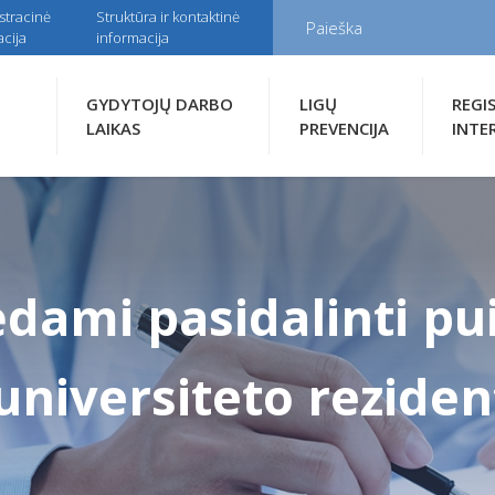
stracinė
Struktūra ir kontaktinė
cija
informacija
GYDYTOJŲ DARBO
LIGŲ
REGI
LAIKAS
PREVENCIJA
INTE
dami pasidalinti pui
universiteto reziden