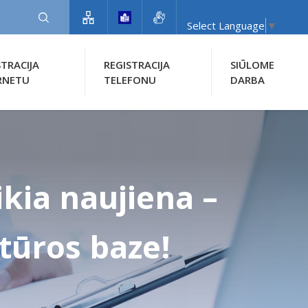
Select Language
▼
STRACIJA
REGISTRACIJA
SIŪLOME
RNETU
TELEFONU
DARBA
kia naujiena –
tūros baze!