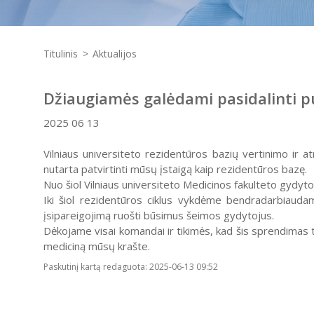
Titulinis
Aktualijos
Džiaugiamės galėdami pasidalinti pu
2025 06 13
Vilniaus universiteto rezidentūros bazių vertinimo ir a
nutarta patvirtinti mūsų įstaigą kaip rezidentūros bazę.
Nuo šiol Vilniaus universiteto Medicinos fakulteto gydyto
Iki šiol rezidentūros ciklus vykdėme bendradarbiaudam
įsipareigojimą ruošti būsimus šeimos gydytojus.
Dėkojame visai komandai ir tikimės, kad šis sprendimas tu
mediciną mūsų krašte.
Paskutinį kartą redaguota: 2025-06-13 09:52