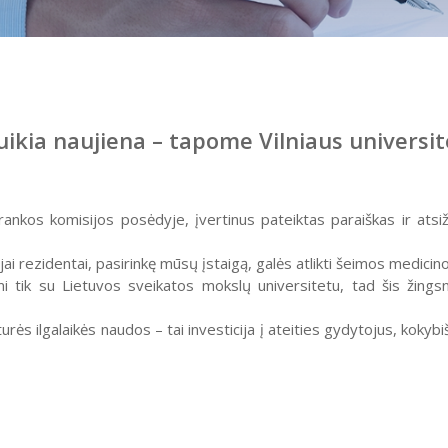
ikia naujiena – tapome Vilniaus universit
trankos komisijos posėdyje, įvertinus pateiktas paraiškas ir at
jai rezidentai, pasirinkę mūsų įstaigą, galės atlikti šeimos medici
i tik su Lietuvos sveikatos mokslų universitetu, tad šis žings
rės ilgalaikės naudos – tai investicija į ateities gydytojus, kokyb