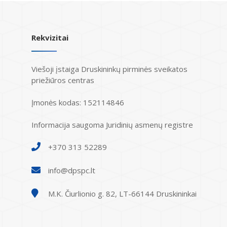
Rekvizitai
Viešoji įstaiga Druskininkų pirminės sveikatos
priežiūros centras
Įmonės kodas: 152114846
Informacija saugoma Juridinių asmenų registre
+370 313 52289
info@dpspc.lt
M.K. Čiurlionio g. 82, LT-66144 Druskininkai