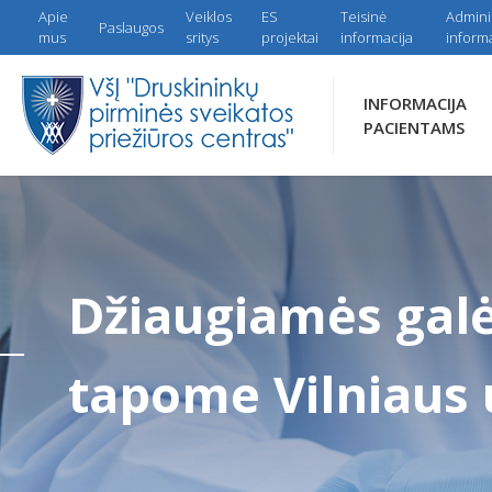
Apie
Veiklos
ES
Teisinė
Admini
Paslaugos
mus
sritys
projektai
informacija
informa
INFORMACIJA
PACIENTAMS
Džiaugiamės galė
tapome Vilniaus 