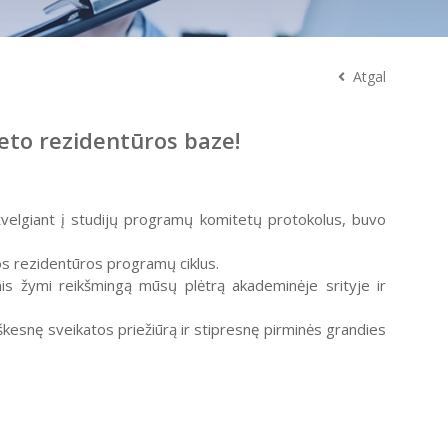
Atgal
eto rezidentūros baze!
sižvelgiant į studijų programų komitetų protokolus, buvo
nos rezidentūros programų ciklus.
nis žymi reikšmingą mūsų plėtrą akademinėje srityje ir
iškesnę sveikatos priežiūrą ir stipresnę pirminės grandies