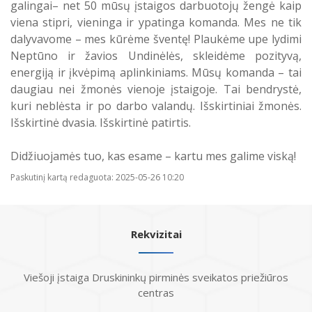
galingai– net 50 mūsų įstaigos darbuotojų žengė kaip
Atostogaujantys ir sergantys
Profilaktinio (ikigydytojinio) kabineto
viena stipri, vieninga ir ypatinga komanda. Mes ne tik
darbuotojai
darbo laikas ir funkcijos Druskininkų
dalyvavome – mes kūrėme šventę! Plaukėme upe lydimi
PSPC
Neptūno ir žavios Undinėlės, skleidėme pozityvą,
energiją ir įkvėpimą aplinkiniams. Mūsų komanda – tai
daugiau nei žmonės vienoje įstaigoje. Tai bendrystė,
kuri neblėsta ir po darbo valandų. Išskirtiniai žmonės.
Išskirtinė dvasia. Išskirtinė patirtis.
Didžiuojamės tuo, kas esame – kartu mes galime viską!
Paskutinį kartą redaguota: 2025-05-26 10:20
Rekvizitai
Viešoji įstaiga Druskininkų pirminės sveikatos priežiūros
centras