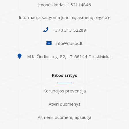
Įmonės kodas: 152114846
Informacija saugoma Juridinių asmenų registre
+370 313 52289
info@dpspc.lt
M.K. Čiurlionio g. 82, LT-66144 Druskininkai
Kitos sritys
Korupcijos prevencija
Atviri duomenys
Asmens duomenų apsauga