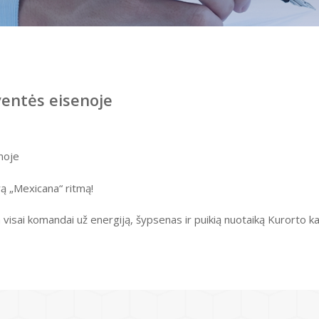
entės eisenoje
enoje
krą „Mexicana“ ritmą!
 visai komandai už energiją, šypsenas ir puikią nuotaiką Kurorto ka