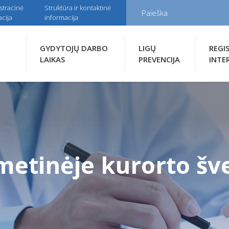
stracinė
Struktūra ir kontaktinė
cija
informacija
GYDYTOJŲ DARBO
LIGŲ
REGI
LAIKAS
PREVENCIJA
INTE
etinėje kurorto šve