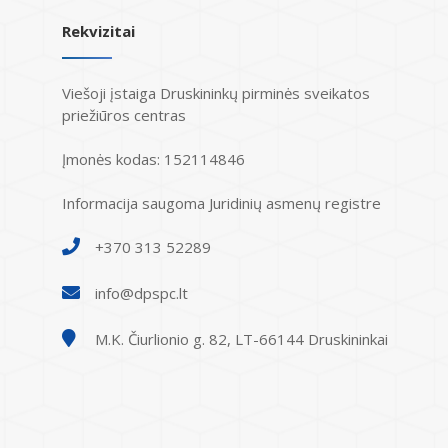
Rekvizitai
Viešoji įstaiga Druskininkų pirminės sveikatos
priežiūros centras
Įmonės kodas: 152114846
Informacija saugoma Juridinių asmenų registre
+370 313 52289
info@dpspc.lt
M.K. Čiurlionio g. 82, LT-66144 Druskininkai