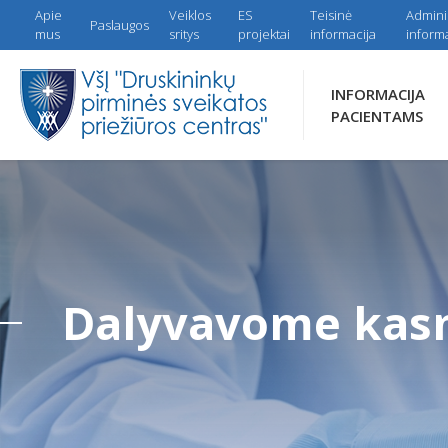
Apie
Veiklos
ES
Teisinė
Admini
Paslaugos
mus
sritys
projektai
informacija
informa
INFORMACIJA
PACIENTAMS
Dalyvavome kasm